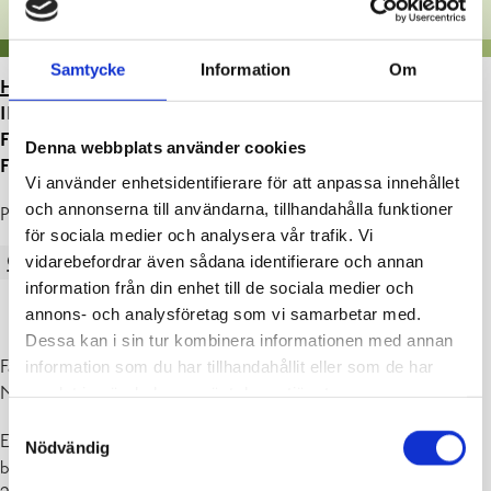
Samtycke
Information
Om
HEM
>
ARTIKLAR
>
VÄLFÄRDSOMRÅDET
INFORMERAR: SVARA PÅ ENKÄTEN OM FÄRDTJÄNST
FÖR ÄLDRE OCH PERSONER MED
Denna webbplats använder cookies
FUNKTIONSNEDSÄTTNING
Vi använder enhetsidentifierare för att anpassa innehållet
och annonserna till användarna, tillhandahålla funktioner
Publicerad : 29.04.2022
för sociala medier och analysera vår trafik. Vi
vidarebefordrar även sådana identifierare och annan
OKATEGORISERADE
information från din enhet till de sociala medier och
annons- och analysföretag som vi samarbetar med.
Dessa kan i sin tur kombinera informationen med annan
Färdtjänst för äldre och personer med funktionsnedsättning i Västra
information som du har tillhandahållit eller som de har
Nyland planeras just nu.
samlat in när du har använt deras tjänster.
Samtyckesval
En enkät har öppnats för invånarna i området. I enkäten ber vi dig
Nödvändig
berätta om önskemål kring den nya färdtjänsten. Enkäten är öppen