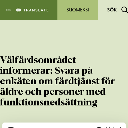
Hoppa till sidans innehåll
SUOMEKSI
SÖK
Välfärdsområdet
informerar: Svara på
enkäten om färdtjänst för
äldre och personer med
funktionsnedsättning