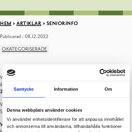
HEM
>
ARTIKLAR
>
SENIORINFO
Publicerad : 08.12.2022
OKATEGORISERADE
Västra Nylands Seniorinfo svarar på frågor om tjänster, välfärd,
åldrande och vardagsliv från
Samtycke
Information
Om
20.12.2022.
Vi betjänar alla seniorer och deras närstående.
Denna webbplats använder cookies
Seniorinfo har öppet vardagar kl. 9–15. Ring eller skicka e-post!
Vi använder enhetsidentifierare för att anpassa innehållet
Västra området
och annonserna till användarna, tillhandahålla funktioner
Hangö, Högfors, Ingå, Lojo, Raseborg, Sjundeå och Vichtis: