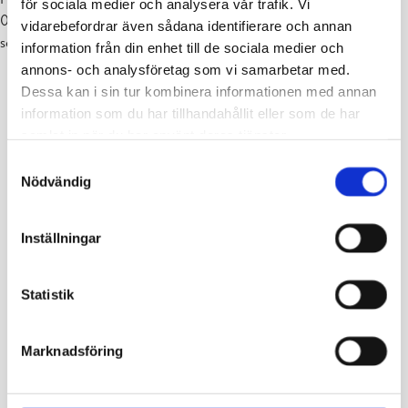
för sociala medier och analysera vår trafik. Vi
029 1512 280
vidarebefordrar även sådana identifierare och annan
seniori-info.lansi@luvn.fi
information från din enhet till de sociala medier och
annons- och analysföretag som vi samarbetar med.
Dessa kan i sin tur kombinera informationen med annan
information som du har tillhandahållit eller som de har
samlat in när du har använt deras tjänster.
Samtyckesval
Nödvändig
Inställningar
Statistik
Marknadsföring