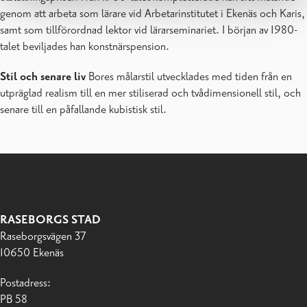
genom att arbeta som lärare vid Arbetarinstitutet i Ekenäs och Karis,
samt som tillförordnad lektor vid lärarseminariet. I början av 1980-
talet beviljades han konstnärspension.
Stil och senare liv
Bores målarstil utvecklades med tiden från en
utpräglad realism till en mer stiliserad och tvådimensionell stil, och
senare till en påfallande kubistisk stil.
RASEBORGS STAD
Raseborgsvägen 37
10650 Ekenäs
Postadress:
PB 58