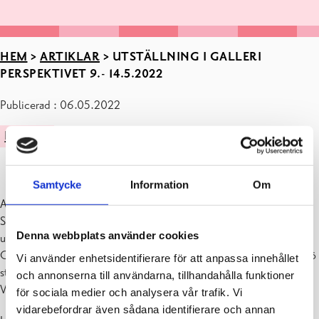
HEM
>
ARTIKLAR
>
UTSTÄLLNING I GALLERI
PERSPEKTIVET 9.- 14.5.2022
Publicerad : 06.05.2022
KULTUR
Samtycke
Information
Om
Anastasia Sviridenko, som är Pro Artibus residenskonstnär i
Snäcksund Torpet via Solidarity Residency programmet, håller en
Denna webbplats använder cookies
utställning i Galleri Perspektivet i Ekenäs 9.5–14.5.2022
Galleri Perspektivet är öppet må-on 10-19, to-fre 10-17, lö 10-14, sö
Vi använder enhetsidentifierare för att anpassa innehållet
stängt
och annonserna till användarna, tillhandahålla funktioner
Varmt välkomna!
för sociala medier och analysera vår trafik. Vi
vidarebefordrar även sådana identifierare och annan