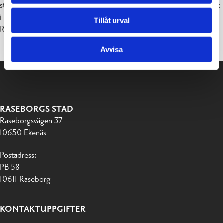
stödja ukrainska konstnärer på flykt på grund av det pågående kriget
i Ukraina genom att erbjuda Snäcksund Torpet som ett Solidarity
Tillåt urval
Residency.
Avvisa
RASEBORGS STAD
Raseborgsvägen 37
10650 Ekenäs
Postadress:
PB 58
10611 Raseborg
KONTAKTUPPGIFTER