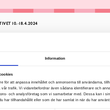
VET 10.-18.4.2024
Information
cookies
e för att anpassa innehållet och annonserna till användarna, tillh
vår trafik. Vi vidarebefordrar även sådana identifierare och anna
nnons- och analysföretag som vi samarbetar med. Dessa kan i sin
har tillhandahållit eller som de har samlat in när du har använt 
ppet må-on 10–19, to-fre 10–17, lö 10–14, sö stängt