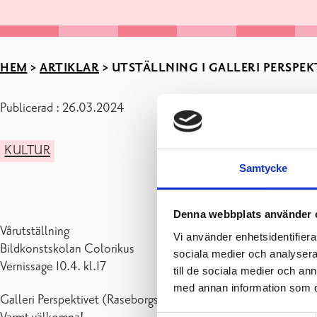
HEM
>
ARTIKLAR
>
UTSTÄLLNING I GALLERI PERSPEKTI
Publicerad : 26.03.2024
KULTUR
Samtycke
Denna webbplats använder 
Vårutställning
Vi använder enhetsidentifierar
Bildkonstskolan Colorikus
sociala medier och analysera 
Vernissage 10.4. kl.17
till de sociala medier och a
med annan information som du 
Galleri Perspektivet (Raseborgsvägen 8/ Ekenäs bibliotek) är ö