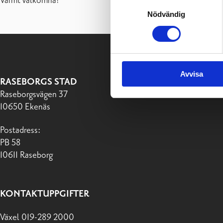
Varmt välkomna!
Samtyckesval
Nödvändig
Avvisa
RASEBORGS STAD
Raseborgsvägen 37
10650 Ekenäs
Postadress:
PB 58
10611 Raseborg
KONTAKTUPPGIFTER
Växel 019-289 2000