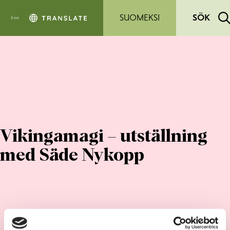
Hoppa till sidans innehåll
SUOMEKSI
SÖK
Vikingamagi – utställning
med Säde Nykopp