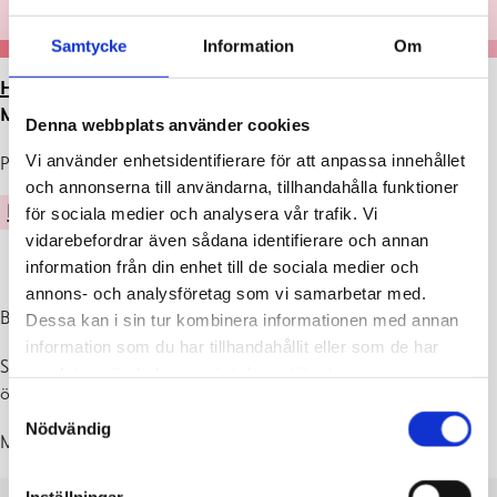
Samtycke
Information
Om
HEM
>
ARTIKLAR
>
VIKINGAMAGI – UTSTÄLLNING
MED SÄDE NYKOPP
Denna webbplats använder cookies
Vi använder enhetsidentifierare för att anpassa innehållet
Publicerad : 13.06.2023
och annonserna till användarna, tillhandahålla funktioner
KULTUR
FRITID
för sociala medier och analysera vår trafik. Vi
vidarebefordrar även sådana identifierare och annan
information från din enhet till de sociala medier och
annons- och analysföretag som vi samarbetar med.
Bekanta dig med Ekenäs konstgrotta!
Dessa kan i sin tur kombinera informationen med annan
information som du har tillhandahållit eller som de har
Skulptörens ateljé finns på Smedsgatan 8 på innergården och har
samlat in när du har använt deras tjänster.
öppet onsdag – söndag kl. 14-18 under sommaren 2023.
Samtyckesval
Nödvändig
Mera information om utställningen finns nedan.