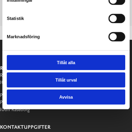
Inställningar
SÄDE NYKOPP_VIKINGAMAGI
LADDA NER
VISA
Statistik
Marknadsföring
Tillåt alla
RASEBORGS STAD
Raseborgsvägen 37
Tillåt urval
10650 Ekenäs
Postadress:
Avvisa
PB 58
10611 Raseborg
KONTAKTUPPGIFTER