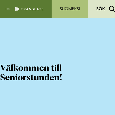
Hoppa till sidans innehåll
SUOMEKSI
SÖK
Välkommen till
Seniorstunden!