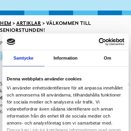
HEM
>
ARTIKLAR
>
VÄLKOMMEN TILL
SENIORSTUNDEN!
Publicerad : 24.09.2025
IDROTT
Samtycke
Information
Om
Denna webbplats använder cookies
Seniorstunden är en föreläsningsserie för äldre, där kick off-tillfället
Vi använder enhetsidentifierare för att anpassa innehållet
kommer att ordnas i Auditoriet på Raseborgsvägen 5 i Ekenäs den
och annonserna till användarna, tillhandahålla funktioner
6.10 kl. 10.30-12.00
. Motsvarande tillfällen kommer framöver att
för sociala medier och analysera vår trafik. Vi
ordnas på olika håll inom Raseborg.Ta del av en inspirerande
vidarebefordrar även sådana identifierare och annan
förmiddag där vi sätter fokus på din välfärd, hälsa och säkerhet.
information från din enhet till de sociala medier och
annons- och analysföretag som vi samarbetar med.
Dessa kan i sin tur kombinera informationen med annan