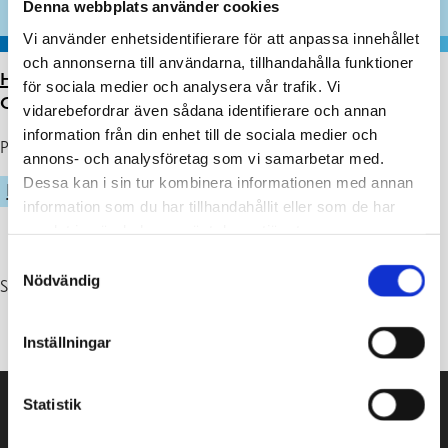
Denna webbplats använder cookies
Vi använder enhetsidentifierare för att anpassa innehållet
och annonserna till användarna, tillhandahålla funktioner
HEM
>
ARTIKLAR
>
SIMHALLEN OCH BOLLHALLEN
för sociala medier och analysera vår trafik. Vi
GYM ÖPPNAR FREDAG 4.2 KL. 8.00
vidarebefordrar även sådana identifierare och annan
information från din enhet till de sociala medier och
Publicerad : 31.01.2022
annons- och analysföretag som vi samarbetar med.
Dessa kan i sin tur kombinera informationen med annan
IDROTT
information som du har tillhandahållit eller som de har
samlat in när du har använt deras tjänster.
Samtyckesval
Nödvändig
Simhallen och bollhallen gym öppnar fredag 4.2 kl. 8.00.
Inställningar
Statistik