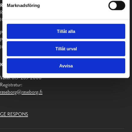
RASEBORGS STAD
Marknadsföring
Raseborgsvägen 37
10650 Ekenäs
Tillåt alla
Postadress:
PB 58
10611 Raseborg
Tillåt urval
KONTAKTUPPGIFTER
Avvisa
Växel 019-289 2000
Registratur:
raseborg@raseborg.fi
GE RESPONS