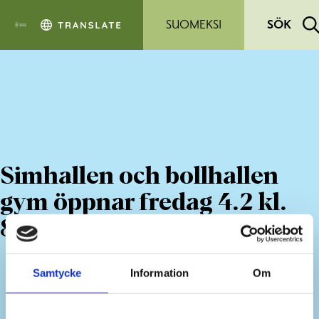
Hoppa till sidans innehåll
SUOMEKSI
SÖK
Simhallen och bollhallen
gym öppnar fredag 4.2 kl.
8.00
Samtycke
Information
Om