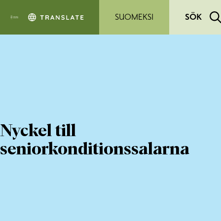
Hoppa till sidans innehåll
SUOMEKSI
SÖK
Nyckel till
seniorkonditionssalarna