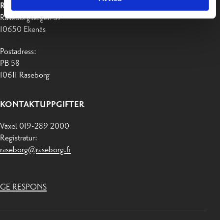
RASEBORGS STAD
Raseborgsvägen 37
10650 Ekenäs
Postadress:
PB 58
10611 Raseborg
KONTAKTUPPGIFTER
Växel 019-289 2000
Registratur:
raseborg@raseborg.fi
GE RESPONS