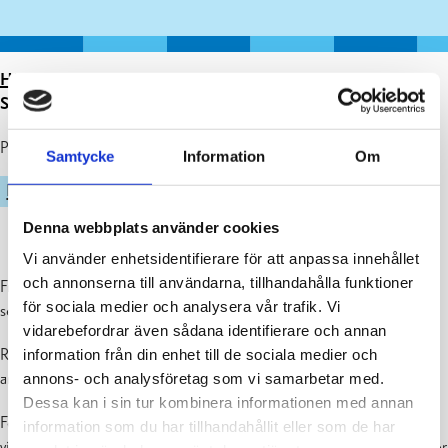
HEM
>
ARTIKLAR
>
NYCKEL TILL
SENIORKONDITIONSSALARNA
Publicerad : 04.09.2023
Samtycke
Information
Om
IDROTT
Denna webbplats använder cookies
Vi använder enhetsidentifierare för att anpassa innehållet
och annonserna till användarna, tillhandahålla funktioner
Från och med 4.9.2023 kan du lösa ut en nyckel till
för sociala medier och analysera vår trafik. Vi
seniorkonditionssalarna.
vidarebefordrar även sådana identifierare och annan
Raseborgs stads idrottstjänster har två konditionssalar, där
information från din enhet till de sociala medier och
användaren ska ha fyllt 65 år eller vara pensionär.
annons- och analysföretag som vi samarbetar med.
Dessa kan i sin tur kombinera informationen med annan
För att kunna använda seniorkonditionssalarna ska du registrera dig
information som du har tillhandahållit eller som de har
via
idrottsledaren (tel. 019 289 3085)
och godkänna villkoren för