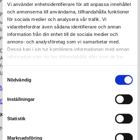
Företagsträffen.
Vi använder enhetsidentifierare för att anpassa innehållet
och annonserna till användarna, tillhandahålla funktioner
På företagsträffen kan du träffa nya potentiella kunder och
för sociala medier och analysera vår trafik. Vi
samarbetspartners och du har en ypperlig chans att dela tankar med
vidarebefordrar även sådana identifierare och annan
likasinnade företagare. Du kan även se det som en bra chans att öva
information från din enhet till de sociala medier och
på din hiss- och säljpitch!
annons- och analysföretag som vi samarbetar med.
Dessa kan i sin tur kombinera informationen med annan
Den tvåspråkiga och kostnadsfria Företagsträffen ordnas i Fennia
information som du har tillhandahållit eller som de har
Arena i Sjundeå. För dem som inte har möjlighet att delta på plats
samlat in när du har använt deras tjänster.
finns det en möjlighet att skapa träffar på nätet med hjälp av den
lättanvända plattformen “Tavata för Företagsträffen”.
Samtyckesval
Nödvändig
Mer info och anmälningar
Inställningar
Evenemangskalendern
Kontaktinfo
Statistik
Novago Företagsutveckling Ab
Marknadsföring