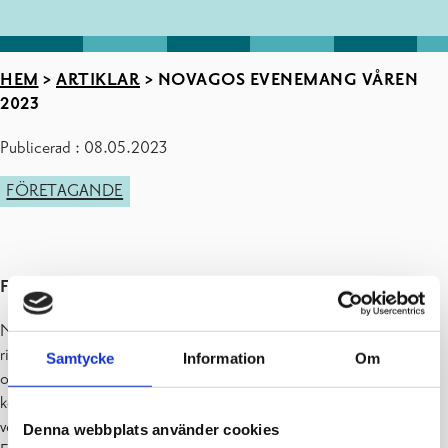
HEM
>
ARTIKLAR
>
NOVAGOS EVENEMANG VÅREN
2023
Publicerad : 08.05.2023
FÖRETAGANDE
Företagsträff 31.5.2023, kl. 16.00 – 20.30
Novago och Nylands företagare ordnar en företagsträff, som är
riktad till företagare som är verksamma inom västra Nyland,
Samtycke
Information
Om
oberoende av bransch eller företagets storlek. Även läroanstalter,
kommuner, föreningar och nygrundade företag, eller företag som
verkar i grannkommunerna är varmt välkomna med på
Denna webbplats använder cookies