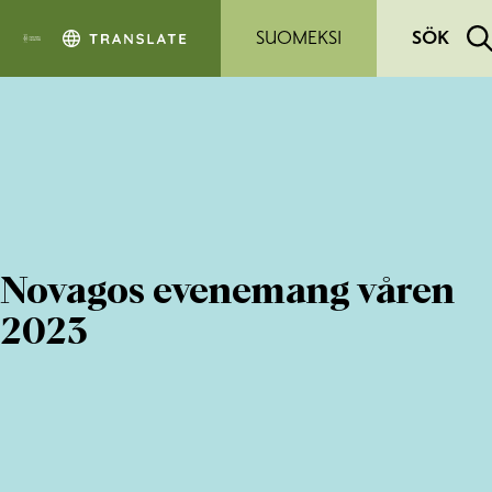
Hoppa till sidans innehåll
SUOMEKSI
SÖK
Novagos evenemang våren
2023