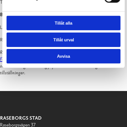
Tfn 019 369 1865, info@novago.fi
Besöksadresser
Tillåt alla
Lojo, Nummisvägen 12-14
Raseborg, Raseborgsvägen 9, Ekenäs
Tillåt urval
Raseborg är med i Västra Nylands kommunägda företag
Novago
Avvisa
Företagsutveckling Ab
som hjälper företagare med uppstart, tillväxt
och utveckling. Det är avgiftsfritt att delta i utbildningar och andra
tillställningar.
RASEBORGS STAD
Raseborgsvägen 37