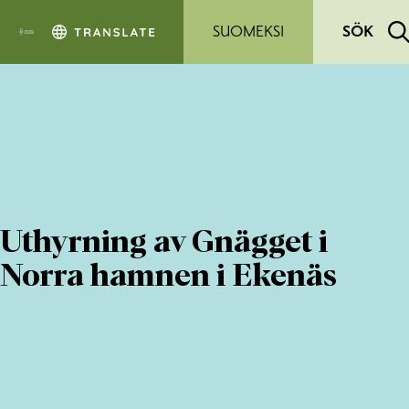
Hoppa till sidans innehåll
SUOMEKSI
SÖK
Uthyrning av Gnägget i
Norra hamnen i Ekenäs