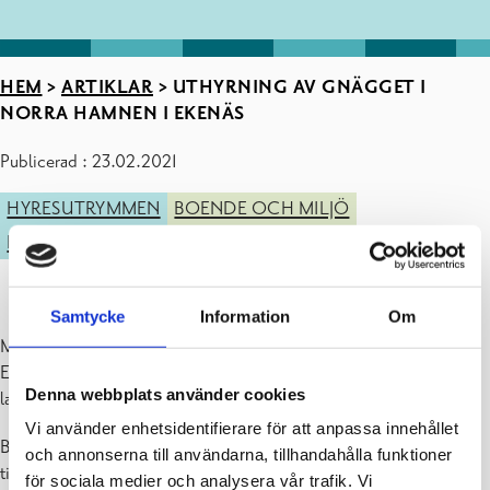
HEM
>
ARTIKLAR
>
UTHYRNING AV GNÄGGET I
NORRA HAMNEN I EKENÄS
Publicerad : 23.02.2021
HYRESUTRYMMEN
BOENDE OCH MILJÖ
FÖRETAGANDE
Samtycke
Information
Om
Magasinbyggnaden, eller så kallade Gnägget, i Norra hamnen i
Ekenäs uthyrs från 12.4.2021, efter att beslut om uthyrning vunnit
Denna webbplats använder cookies
laga kraft.
Vi använder enhetsidentifierare för att anpassa innehållet
Byggnaden är byggd ca 1840, ursprungligen som saltförråd. Under
och annonserna till användarna, tillhandahålla funktioner
tiden 1970 – 1991 fungerade byggnaden som diskotek och var ett
för sociala medier och analysera vår trafik. Vi