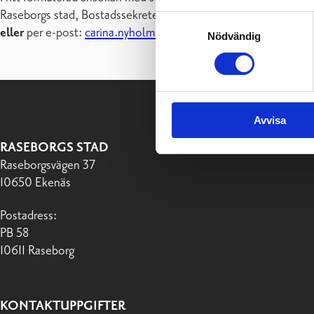
Raseborgs stad, Bostadssekreterare Carina Nyholm, Raseborg
Samtyckesval
eller
per e-post:
carina.nyholm@raseborg.fi
Nödvändig
Avvisa
RASEBORGS STAD
Raseborgsvägen 37
10650 Ekenäs
Postadress:
PB 58
10611 Raseborg
KONTAKTUPPGIFTER