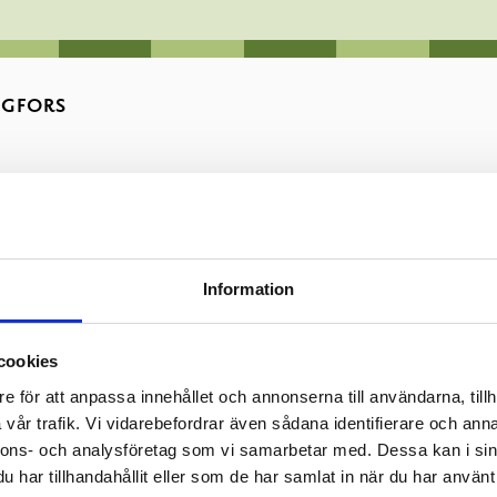
NGFORS
Information
nde från Raseborg. Bostaden delas med två andra studerande. Mån
cookies
ut bland alla andra sökande. Hyresavtalet upprättas för ett år i
e för att anpassa innehållet och annonserna till användarna, tillh
vår trafik. Vi vidarebefordrar även sådana identifierare och anna
e Carina Nyholm, tfn 019 289 2811
nnons- och analysföretag som vi samarbetar med. Dessa kan i sin
har tillhandahållit eller som de har samlat in när du har använt 
2024 kl.12.00
inlämnas till adressen: