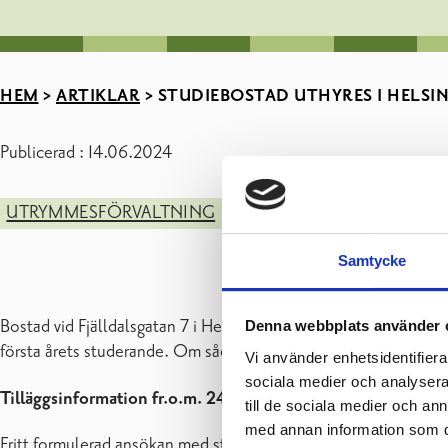
HEM
>
ARTIKLAR
>
STUDIEBOSTAD UTHYRES I HELSI
Publicerad : 14.06.2024
UTRYMMESFÖRVALTNING
BO
BOENDE OCH MILJÖ
Samtycke
Bostad vid Fjälldalsgatan 7 i Helsingfors uthyres till studera
Denna webbplats använder 
första årets studerande. Om sådana inte finns, lottas bostaden 
Vi använder enhetsidentifierar
sociala medier och analysera 
Tilläggsinformation fr.o.m. 24.6.2024 | Bostadssekreterar
till de sociala medier och a
med annan information som du 
Fritt formulerad ansökan med studieintyg skall senast den
8.7.