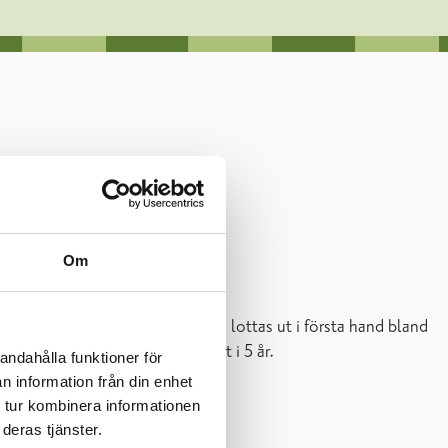
Om
adshyran är 350,08 €. Bostaden lottas ut i första hand bland
 gången och kan förnyas maximalt i 5 år.
andahålla funktioner för
n information från din enhet
 tur kombinera informationen
deras tjänster.