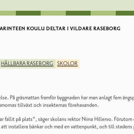
ARINTEEN KOULU DELTAR I VILDARE RASEBORG
HÅLLBARA RASEBORG
SKOLOR
relse. På gräsmattan framför byggnaden har man anlagt fem ängs
ommornas tillväxt och insekternas förehavanden.
r fallit på plats”, säger skolans rektor Niina Hillervo. Förutom
med att installera bänkar och med en vattenpunkt, och till stade