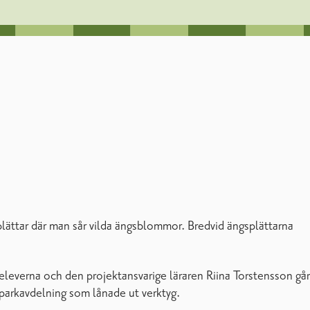
plättar där man sår vilda ängsblommor. Bredvid ängsplättarna
 eleverna och den projektansvarige läraren Riina Torstensson går
ns parkavdelning som lånade ut verktyg.