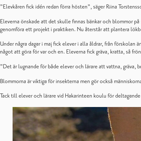
”Elevkåren fick idén redan förra hösten”, säger Riina Torstensso
Eleverna önskade att det skulle finnas bänkar och blommor på s
genomföra ett projekt i praktiken. Nu återstår att plantera l
Under några dagar i maj fick elever i alla åldrar, från förskolan
något att göra för var och en. Eleverna fick gräva, kratta, så f
”Det är lugnande för både elever och lärare att vattna, gräva, 
Blommorna är viktiga för insekterna men gör också människorn
Tack till elever och lärare vid Hakarinteen koulu för deltagand