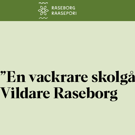
Hoppa till sidans innehåll
”En vackrare skolgå
Vildare Raseborg