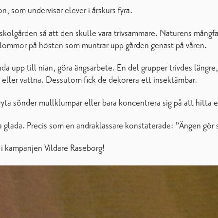
n, som undervisar elever i årskurs fyra.
kolgården så att den skulle vara trivsammare. Naturens mångfal
ökblommor på hösten som muntrar upp gården genast på våren.
 ända upp till nian, göra ängsarbete. En del grupper trivdes längr
rön eller vattna. Dessutom fick de dekorera ett insektämbar.
bryta sönder mullklumpar eller bara koncentrera sig på att hitta
a glada. Precis som en andraklassare konstaterade: ”Ängen gör
e i kampanjen Vildare Raseborg!