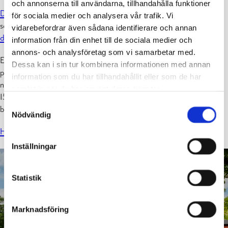
och annonserna till användarna, tillhandahålla funktioner
Du kan anmäla din by senast 12.5.
Byarnas evenemang publiceras
för sociala medier och analysera vår trafik. Vi
senare i maj på Öppna Byars hemsida.
Mer info om Öppna Byar -
vidarebefordrar även sådana identifierare och annan
dagen hittar du här.
information från din enhet till de sociala medier och
annons- och analysföretag som vi samarbetar med.
Ett nytt nummer av den digitala tidningen Nylands Byar är
Dessa kan i sin tur kombinera informationen med annan
publicerad. I tidningen kan du bland annat bekanta dig med Årets
information som du har tillhandahållit eller som de har
nyländska by som är
Pojo kyrkoby,
läsa om Hangö som firar sitt
samlat in när du har använt deras tjänster.
150-jubileumsår och hur man ska få mera frivilliga krafter med i
Samtyckesval
byaföreningarnas verksamhet.
Nödvändig
Här kan du läsa om byaverksamheten!
Inställningar
Statistik
Marknadsföring