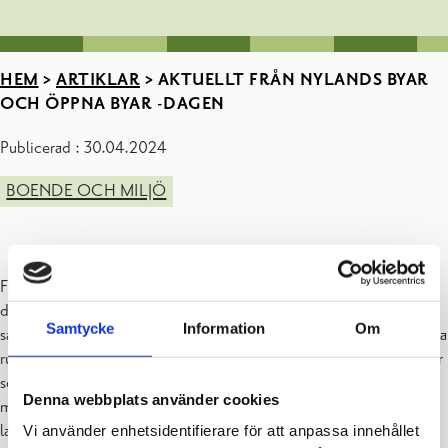
HEM
>
ARTIKLAR
>
AKTUELLT FRÅN NYLANDS BYAR
OCH ÖPPNA BYAR -DAGEN
Publicerad : 30.04.2024
BOENDE OCH MILJÖ
Finlands största riksomfattande publikevenemang, Öppna Byarnas
dag, ordnas lördagen den 8 juni. Organisatör är Finlands Byar rf i
Samtycke
Information
Om
samarbete med de regionala byaföreningarna och Leader-grupperna
runt om i hela Finland. Evenemanget ger synlighet åt hundratals byar
som huvudattraktioner och närturismmål. Dagen erbjuder en unik
Denna webbplats använder cookies
möjlighet att komma nära livet i byn och den finländska
landsbygden.
Vi använder enhetsidentifierare för att anpassa innehållet