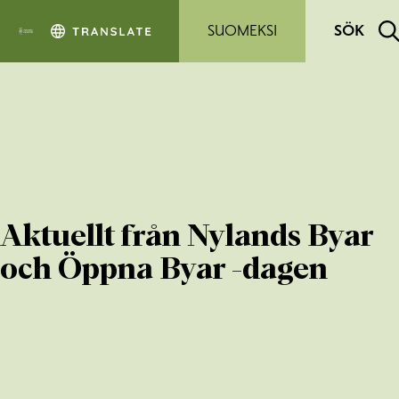
Hoppa till sidans innehåll
SUOMEKSI
SÖK
Aktuellt från Nylands Byar
och Öppna Byar -dagen