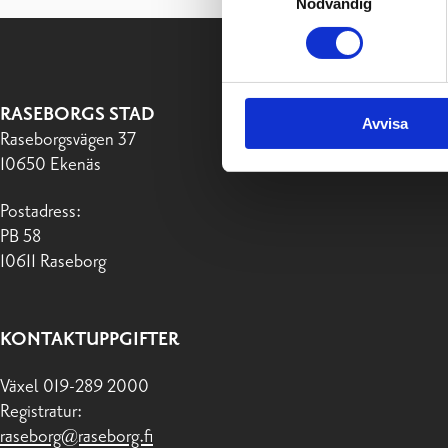
Nödvändig
RASEBORGS STAD
Avvisa
Raseborgsvägen 37
10650 Ekenäs
Postadress:
PB 58
10611 Raseborg
KONTAKTUPPGIFTER
Växel 019-289 2000
Registratur:
raseborg@raseborg.fi