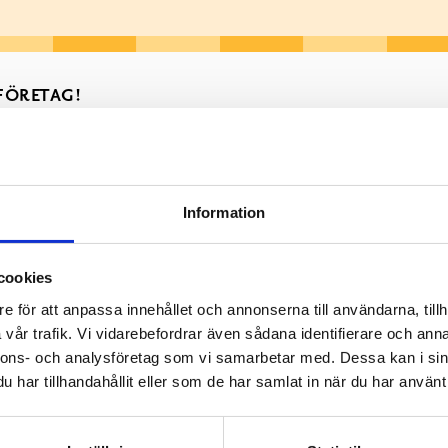
 FÖRETAG!
STER
STADEN
Information
cookies
e för att anpassa innehållet och annonserna till användarna, tillh
 annonser eller begärs om understöd för en kampanj om trafiks
vår trafik. Vi vidarebefordrar även sådana identifierare och anna
nnons- och analysföretag som vi samarbetar med. Dessa kan i sin
 sin verksamhet med annonsintäkter. Vi påminner om att man allti
har tillhandahållit eller som de har samlat in när du har använt 