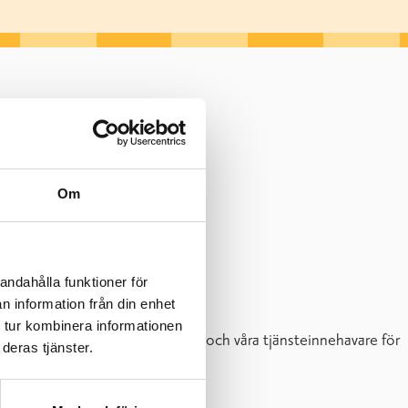
Om
andahålla funktioner för
äkerhet på Raseborgs daghem.
n information från din enhet
 tur kombinera informationen
d kan vara i kontakt med staden och våra tjänsteinnehavare för
deras tjänster.