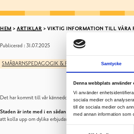
HEM
>
ARTIKLAR
>
VIKTIG INFORMATION TILL VÅRA
Publicerad : 31.07.2025
SMÅBARNSPEDAGOGIK & FÖRSKOLA
FÖRETAGSTJÄN
Samtycke
Denna webbplats använder 
Vi använder enhetsidentifierar
Det har kommit till vår kännedom att det i stadens namn säljs
sociala medier och analysera 
till de sociala medier och a
Staden är inte med i en sådan här kampanj
eller finansierar
med annan information som du 
att kolla upp om dylika erbjudanden stämmer.
Samtyckesval