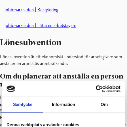
Jobbmarknaden | Rekrytering
Jobbmarknaden | Hitta en arbetstagare
Lönesubvention
Lönesubvention är ett ekonomiskt understöd för arbetsgivare som
anställer en arbetslös arbetssökande.
Om du planerar att anställa en person
med lönesubvention, gör så här:
1.
Be den sökande vara i kontakt med sin egen sakkunniga
vid
sysselsättningsregionen
Samtycke
Information
Om
Sökande diskuterar med den sakkunniga om möjligheten att kunna
bli anställd med hjälp av lönesubvention. Personen i fråga meddelar
dig om rätten till lönesubvention. Vi har inte rätt att lämna uppgifter
Denna webbplats använder cookies