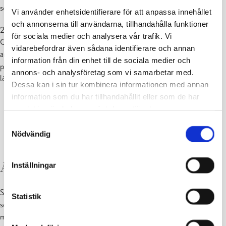
som kan avslöja personens arbetslöshetsstatus.
Vi använder enhetsidentifierare för att anpassa innehållet
och annonserna till användarna, tillhandahålla funktioner
2.
Lämna in en ansökan om lönesubvention
för sociala medier och analysera vår trafik. Vi
Observera att personen som anställs måste vara arbetslös
vidarebefordrar även sådana identifierare och annan
arbetssökande, d.v.s. beslutet om lönesubvention blir nekande om
information från din enhet till de sociala medier och
personen i fråga inleder arbetsförhållandet innan beslutet om
annons- och analysföretag som vi samarbetar med.
lönesubventionen är gjort.
Dessa kan i sin tur kombinera informationen med annan
information som du har tillhandahållit eller som de har
Suomi.fi | Ansökan om lönesubvention
samlat in när du har använt deras tjänster.
Samtyckesval
Nödvändig
Jobbmarknaden | Läroavtal
Arbetsprövning på arbetsplats
Inställningar
Som arbetsgivare kan du stöda en arbetslös person eller en person
Statistik
som vill byta yrke genom att erbjuda möjligheten att bekanta sig
med olika yrkesvals- och karriäralternativ eller återvända till