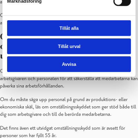
Marknadsföring
arbetsmarknaden. Samtidigt kan du hitta en ny arbetstagare.
Obs! Arbetsprövning sker alltid ur personkundens behov, inte
arbetsgivarens.
Tillåt alla
Omställningsförhandlingar och
omställningsskydd vid
Tillåt urval
uppsägningar och permitteringar
Avvisa
Omställningsförhandlingar är en gemensam process mellan
arbetsgivaren och personalen för att säkerställa att medarbetarna kan
påverka sina arbetsförhållanden.
Om du måste säga upp personal på grund av produktions- eller
ekonomiska skäl, läs om omställningsskyddet som ger stöd både till
dig som arbetsgivare och till de berörda medarbetarna.
Det finns även ett utvidgat omställningsskydd som är avsett för
personer som har fyllt 55 år.