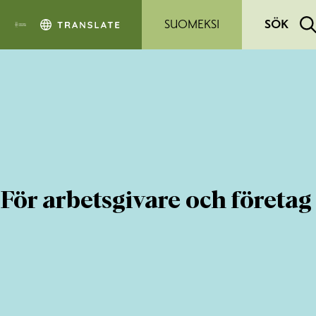
Hoppa till sidans innehåll
SUOMEKSI
SÖK
För arbetsgivare och företag