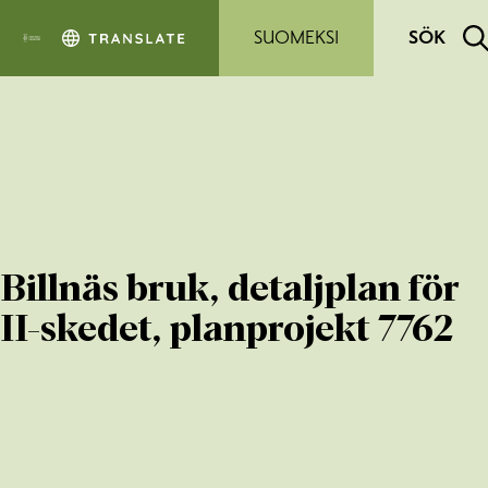
Hoppa till sidans innehåll
SUOMEKSI
SÖK
Billnäs bruk, detaljplan för
II-skedet, planprojekt 7762