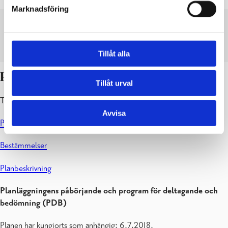
Marknadsföring
PROGRAM FÖR DELTAGANDE OCH BEDÖMNING
LADDA NER
VISA
Tillåt alla
Planutkast
Tillåt urval
Till påseende: 6.8 – 9.9.2018
Avvisa
Plankarta
Bestämmelser
Planbeskrivning
Planläggningens påbörjande och program för deltagande och
bedömning (PDB)
Planen har kungjorts som anhängig: 6.7.2018.