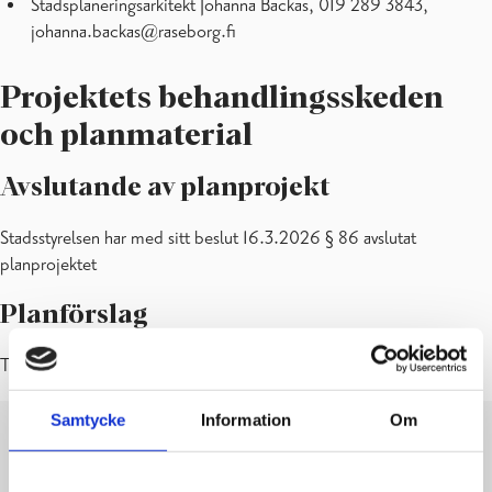
Stadsplaneringsarkitekt Johanna Backas, 019 289 3843,
johanna.backas@raseborg.fi
Projektets behandlingsskeden
och planmaterial
Avslutande av planprojekt
Stadsstyrelsen har med sitt beslut 16.3.2026 § 86 avslutat
planprojektet
Planförslag
Till påseende: 1 – 30.8.2024
Samtycke
Information
Om
PLANKARTA MED BESTÄMMELSER
LADDA NER
VISA