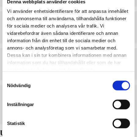
Denna webbplats använder cookies
Vi använder enhetsidentifierare för att anpassa innehållet
och annonserna till användarna, tillhandahålla funktioner
PLANBESKRIVNING
för sociala medier och analysera vår trafik. Vi
vidarebefordrar även sådana identifierare och annan
LADDA NER
VISA
information från din enhet till de sociala medier och
annons- och analysföretag som vi samarbetar med.
Dessa kan i sin tur kombinera informationen med annan
OBSERVATIONSBILDSAMMANSTÄLLNING
information som du har tillhandahållit eller som de har
samlat in när du har använt deras tjänster.
LADDA NER
VISA
Samtyckesval
Nödvändig
UTLÅTANDEN, ANMÄRKNINGAR OCH
BEMÖTANDEN
Inställningar
LADDA NER
VISA
Statistik
Uppdaterad PDB