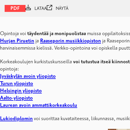
PDF
LATAA
NÄYTÄ
Opintoja voi
täydentää ja monipuolistaa
muissa oppilaitoksiss
Hurjan Piruetin
ja
Raaseporin musiikkiopiston
ja Raaseporin
harvinaisemmissa kielissä. Verkko-opintoina voi opiskella puuttu
Korkeakoulujen kurkistuskursseilla
voi tutustua itseä kiinnos
opintoja:
Jyväskylän avoin yliopisto
Turun yliopisto
Helsingin yliopisto
Aalto-yliopisto
Laurean avoin ammattikorkeakoulu
Lukiodiplomin
voi suorittaa kuvataiteessa, liikunnassa, musiiki