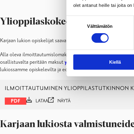
olet antanut heille tai joita o
Suostumuksen
Ylioppilaskokeet
Välttämätön
valinta
Karjaan lukion opiskelijat saavat tiedon ylioppilaskokeeseen il
Alla oleva ilmoittautumislomake ylioppilaskokeeseen on
vain 
osallistuvalta peritään maksut
ylioppilastutkintolautakunnan
Kiellä
lukiossamme opiskelevilta ja edellisen tutkintokerran aikana val
ILMOITTAUTUMINEN YLIOPPILASTUTKINNON KOK
PDF
LATAA
NÄYTÄ
Karjaan lukiosta valmistuneide