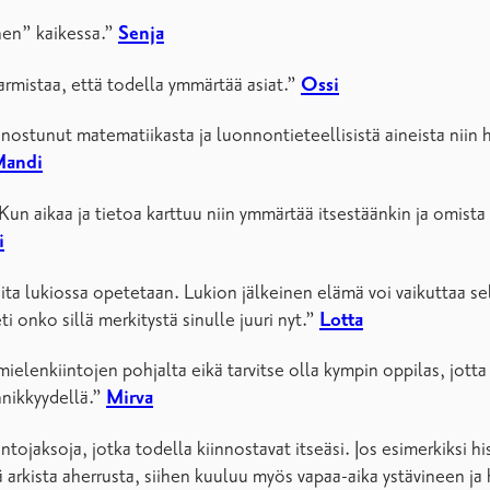
inen” kaikessa.”
Senja
armistaa, että todella ymmärtää asiat.”
Oss
i
iinnostunut matematiikasta ja luonnontieteellisistä aineista niin
andi
un aikaa ja tietoa karttuu niin ymmärtää itsestäänkin ja omist
i
joita lukiossa opetetaan. Lukion jälkeinen elämä voi vaikuttaa se
ti onko sillä merkitystä sinulle juuri nyt.”
Lotta
ielenkiintojen pohjalta eikä tarvitse olla kympin oppilas, jotta 
nnikkyydellä.”
Mirva
ntojaksoja, jotka todella kiinnostavat itseäsi. Jos esimerkiksi hi
ä arkista aherrusta, siihen kuuluu myös vapaa-aika ystävineen ja