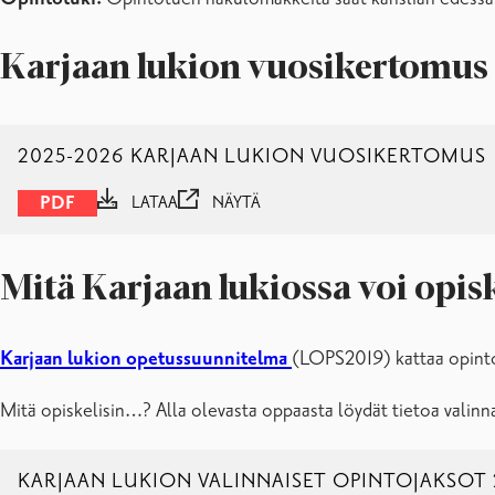
Briefly in other languages
Karjaan lukion vuosikertomu
2025-2026 KARJAAN LUKION VUOSIKERTOMUS
PDF
LATAA
NÄYTÄ
Mitä Karjaan lukiossa voi opisk
Karjaan lukion opetussuunnitelma
(LOPS2019) kattaa opinto
Mitä opiskelisin…? Alla olevasta oppaasta löydät tietoa valinna
KARJAAN LUKION VALINNAISET OPINTOJAKSOT 