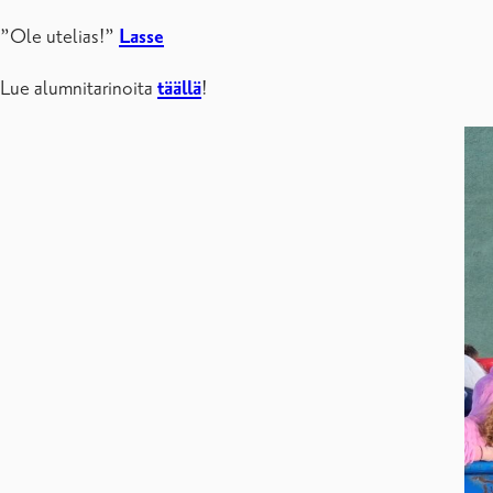
”Ole utelias!”
Lasse
Lue alumnitarinoita
täällä
!