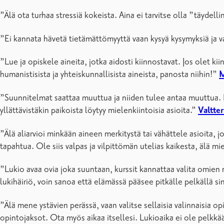
”Älä ota turhaa stressiä kokeista. Aina ei tarvitse olla ”täydell
”Ei kannata hävetä tietämättömyyttä vaan kysyä kysymyksiä ja v
”Lue ja opiskele aineita, jotka aidosti kiinnostavat. Jos olet k
humanistisista ja yhteiskunnallisista aineista, panosta niihin!”
M
”Suunnitelmat saattaa muuttua ja niiden tulee antaa muuttua. K
yllättävistäkin paikoista löytyy mielenkiintoisia asioita.”
Valtter
”Älä aliarvioi minkään aineen merkitystä tai vähättele asioita, 
tapahtua. Ole siis valpas ja vilpittömän utelias kaikesta, älä mie
”Lukio avaa ovia joka suuntaan, kurssit kannattaa valita omien m
lukihäiriö, voin sanoa että elämässä pääsee pitkälle pelkällä si
”Älä mene ystävien perässä, vaan valitse sellaisia valinnaisia opi
opintojaksot. Ota myös aikaa itsellesi. Lukioaika ei ole pelkkä