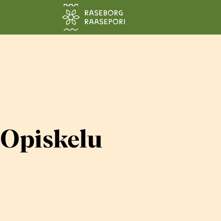
Siirry pääsisältöön
Opiskelu