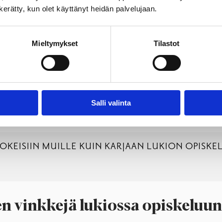
Karjaan lukion Wanhat 2026
n kerätty, kun olet käyttänyt heidän palvelujaan.
Mieltymykset
Tilastot
moittautumisesta Wilman kautta, opotunneilla ja abi-infotilaisu
niille, jotka eivät ole Karjaan lukion opiskelijoita
. Tulosta lo
määräysten mukaisesti. Lisäksi Raaseporin kaupunki perii alustav
Salli valinta
mistuneilta. Rehtorilta voi kysyä lisätietoja.
EISIIN MUILLE KUIN KARJAAN LUKION OPISKEL
n vinkkejä lukiossa opiskeluun