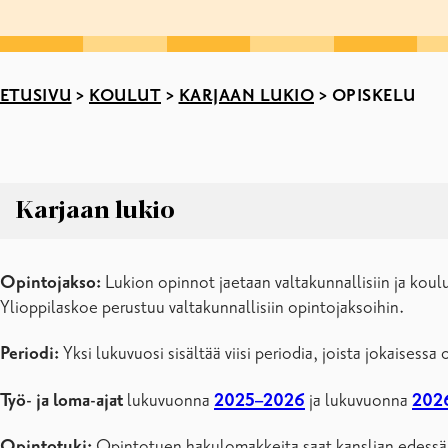
ETUSIVU
>
KOULUT
>
KARJAAN LUKIO
>
OPISKELU
Karjaan lukio
Karjaan lukio
Opintojakso:
Lukion opinnot jaetaan valtakunnallisiin ja koul
Hae Karjaan lukioon
Ylioppilaskoe perustuu valtakunnallisiin opintojaksoihin.
Opiskelu
Tukea opiskeluun
Periodi:
Yksi lukuvuosi sisältää viisi periodia, joista jokaisess
Säännöt ja käytännöt
Karjaan lukion opiskelijakunta
Työ- ja loma-ajat
lukuvuonna
2025–2026
ja lukuvuonna
202
Projektit ja kansainvälisyys
Karjaan lukion yhteystiedot
Opintotuki:
Opintotuen hakulomakkeita saat kanslian edessä 