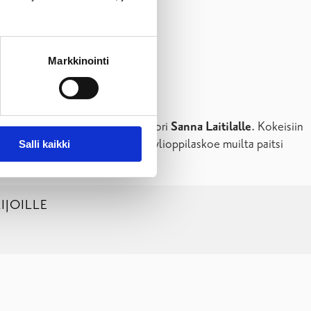
Markkinointi
uksissa.
make, täytä se ja tuo lukion rehtori
Sanna Laitilalle
. Kokeisiin
asta arvioinnista 50 euroa per ylioppilaskoe muilta paitsi
Salli kaikki
IJOILLE