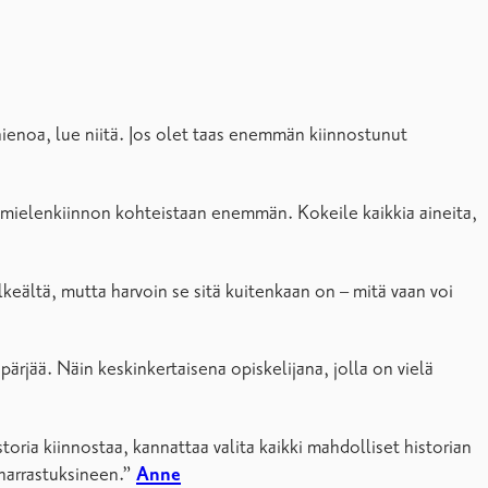
 hienoa, lue niitä. Jos olet taas enemmän kiinnostunut
a mielenkiinnon kohteistaan enemmän. Kokeile kaikkia aineita,
lkeältä, mutta harvoin se sitä kuitenkaan on – mitä vaan voi
pärjää. Näin keskinkertaisena opiskelijana, jolla on vielä
storia kiinnostaa, kannattaa valita kaikki mahdolliset historian
 harrastuksineen.”
Anne