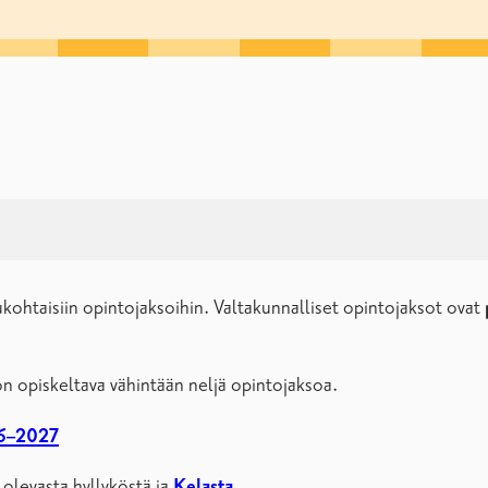
ukohtaisiin opintojaksoihin. Valtakunnalliset opintojaksot ovat
a on opiskeltava vähintään neljä opintojaksoa.
6–2027
olevasta hyllyköstä ja
Kelasta
.