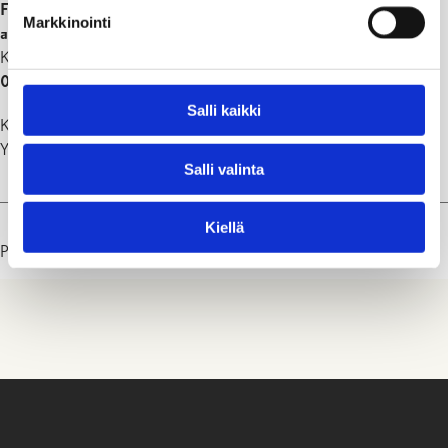
FREDRIK WASSTRÖM
Markkinointi
alue 3, itäinen/pohjoinen Raasepori:
Karjaa, Mustio, Fiskars ja osa Pohjan alueesta.
019 289 3805
,
fredrik.wasstrom@raasepori.fi
Salli kaikki
Katselmuksissa vastaavan työnjohtajan tulee olla paikalla.
Yksittäistapauksissa voidaan hyväksyä myös hänen sijaisensa.
Salli valinta
Kiellä
Päivitetty: 04.08.26