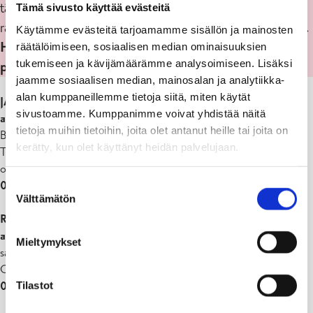
Rakennusjärjestys
täytettyinä ja jätettyinä rakennusvalvontaan, jotta
Tämä sivusto käyttää evästeitä
Rakennuslupa ja liitteet
rakennustarkastaja ehtii käydä niitä läpi ennen katselmusta.
Käytämme evästeitä tarjoamamme sisällön ja mainosten
Rakennusrekisterin korjaus
Huom! Katselmus voidaan peruuttaa mikäli
räätälöimiseen, sosiaalisen median ominaisuuksien
Rakennusvalvonnan lomakkeet
tukemiseen ja kävijämäärämme analysoimiseen. Lisäksi
pöytäkirjat puuttuvat.
Rakennusvalvonnan taksat
jaamme sosiaalisen median, mainosalan ja analytiikka-
Rakennusvalvonnan yhteystiedot
alan kumppaneillemme tietoja siitä, miten käytät
JARI SANDBERG
sivustoamme. Kumppanimme voivat yhdistää näitä
alue 1, läntinen Raasepori
:
tietoja muihin tietoihin, joita olet antanut heille tai joita on
Bromarv, Tenhola, Eteläisen saariston osayleiskaava-alue sekä
kerätty, kun olet käyttänyt heidän palvelujaan.
Tammisaaren läntiset osat (Österby, Västerby, Harparskog, Öby) ja
osa Pohjan alueesta.
Suostumuksen
019 289 3803
,
jari.sandberg@raasepori.fi
Välttämätön
valinta
ROBERT JUSLENIUS
alue 2, eteläinen/itäinen Raasepori
: Snappertuna, Itäisen
Mieltymykset
saariston osayleiskaava-alue sekä Tammisaaren keskusta ja
Gammelbodan alueet.
Tilastot
019 289 3801, robert.juslenius@raasepori.fi