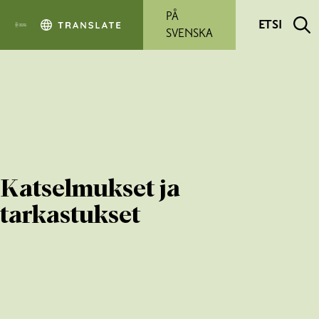
Siirry pääsisältöön
PÅ
ETSI
SVENSKA
Katselmukset ja
tarkastukset