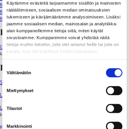
Käytämme evästeitä tarjoamamme sisällön ja mainosten
Kirjastokaista
räätälöimiseen, sosiaalisen median ominaisuuksien
Kirjastokaistan Facebook
tukemiseen ja kävijämäärämme analysoimiseen. Lisäksi
Kirjastokaistan YouTube
jaamme sosiaalisen median, mainosalan ja analytiikka-
alan kumppaneillemme tietoja siitä, miten käytät
Kirjakerho
sivustoamme. Kumppanimme voivat yhdistää näitä
tietoja muihin tietoihin, joita olet antanut heille tai joita on
12–15-vuotiaiden kirjakerho Kirjapeipot
kokoontuu kerran
kerätty, kun olet käyttänyt heidän palvelujaan.
kuukaudessa Tammisaaren kirjastossa lasten- ja nuortenosastolla.
Linkkejä
Suostumuksen
Välttämätön
valinta
Suomen nuorisokirjailijat
Mieltymykset
Lukufiilis
– Nuorten verkkolehti kirjoista ja lukemisesta
Lukufiiliksen Kirjakomero-podcast
– Rentoa keskustelua
Tilastot
kirjallisuudesta ja kaikesta siihen liittyvästä.
Markkinointi
Kvaak
.fi Monipuolinen sarjakuvasivusto. Sarjakuviin liittyviä uutisia,