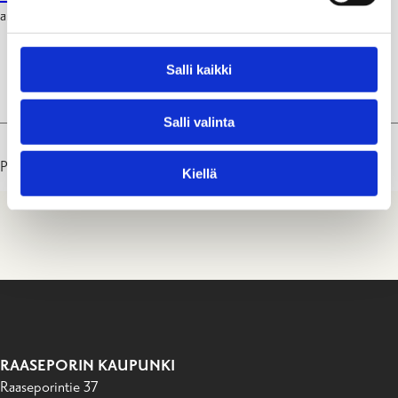
arvosteluja, keskustelua ja linkkejä.
Salli kaikki
Seuraa meitä Instagramissa
Salli valinta
Päivitetty: 09.04.25
Kiellä
RAASEPORIN KAUPUNKI
Raaseporintie 37