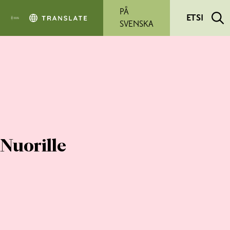
Siirry pääsisältöön
PÅ
ETSI
SVENSKA
Nuorille