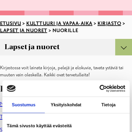
ETUSIVU
>
KULTTUURI JA VAPAA-AIKA
>
KIRJASTO
>
LAPSET JA NUORET
>
NUORILLE
Lapset ja nuoret
Lapset ja nuoret
Kirjastossa voit lainata kirjoja, pelejä ja elokuvia, tavata ystäviä tai
Lapset
muuten vain oleskella. Kaikki ovat tervetulleita!
Nuorille
Palvelut kouluille ja päiväkodeille
Kirjavinkit
Vanhemmille
Nuorten kirjallisuusvinkkejä
verkkokirjastossa.
Suostumus
Yksityiskohdat
Tietoja
Teemalistoja
eri aiheista.
Tämä sivusto käyttää evästeitä
Sivupiiri
,
Sivupiirin Instagram