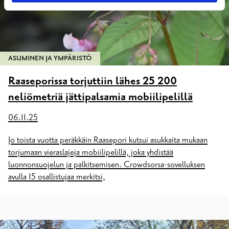
ASUMINEN JA YMPÄRISTÖ
Raaseporissa torjuttiin lähes 25 200
neliömetriä jättipalsamia mobiilipelillä
06.11.25
Jo toista vuotta peräkkäin Raasepori kutsui asukkaita mukaan
torjumaan vieraslajeja mobiilipelillä, joka yhdistää
luonnonsuojelun ja palkitsemisen. Crowdsorsa-sovelluksen
avulla 15 osallistujaa merkitsi,