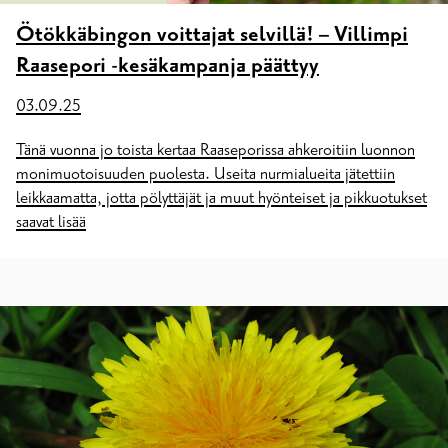
Ötökkäbingon voittajat selvillä! – Villimpi
Raasepori -kesäkampanja päättyy
03.09.25
Tänä vuonna jo toista kertaa Raaseporissa ahkeroitiin luonnon
monimuotoisuuden puolesta. Useita nurmialueita jätettiin
leikkaamatta, jotta pölyttäjät ja muut hyönteiset ja pikkuotukset
saavat lisää