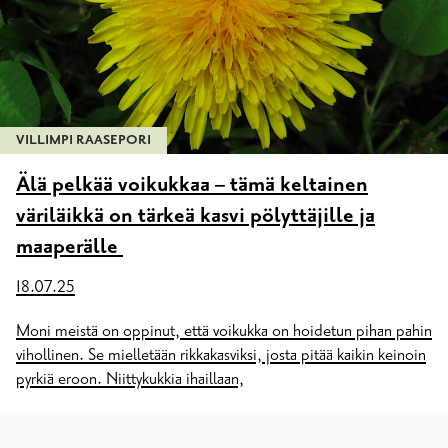
VILLIMPI RAASEPORI
Älä pelkää voikukkaa – tämä keltainen
väriläikkä on tärkeä kasvi pölyttäjille ja
maaperälle
18.07.25
Moni meistä on oppinut, että voikukka on hoidetun pihan pahin
vihollinen. Se mielletään rikkakasviksi, josta pitää kaikin keinoin
pyrkiä eroon. Niittykukkia ihaillaan,