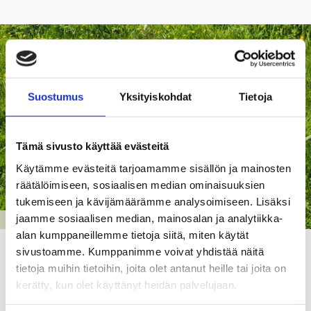
Suostumus
Yksityiskohdat
Tietoja
Tämä sivusto käyttää evästeitä
Käytämme evästeitä tarjoamamme sisällön ja mainosten
räätälöimiseen, sosiaalisen median ominaisuuksien
tukemiseen ja kävijämäärämme analysoimiseen. Lisäksi
jaamme sosiaalisen median, mainosalan ja analytiikka-
VILLIMPI RAASEPORI
alan kumppaneillemme tietoja siitä, miten käytät
Kolmas kerta toden sanoo, tuumi sammakko
sivustoamme. Kumppanimme voivat yhdistää näitä
tietoja muihin tietoihin, joita olet antanut heille tai joita on
– Villimpi Raasepori on täällä taas!
kerätty, kun olet käyttänyt heidän palvelujaan.
08.06.26