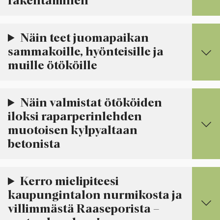
rakentaminen
Näin teet juomapaikan
sammakoille, hyönteisille ja
muille ötököille
Näin valmistat ötököiden
iloksi raparperinlehden
muotoisen kylpyaltaan
betonista
Kerro mielipiteesi
kaupungintalon nurmikosta ja
villimmästä Raaseporista –