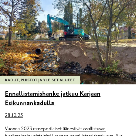
KADUT, PUISTOT JA YLEISET ALUEET
Ennallistamishanke jatkuu Karjaan
Esikunnankadulla
28.10.25
Vuonna 2023 raaseporilaiset äänestivät osallistuvan