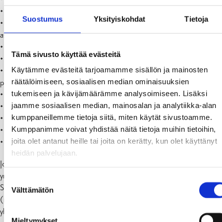
• Lumenkaatopaikat
Suostumus
Yksityiskohdat
Tietoja
• Jätteen hyödyntäminen maarakentamisessa (betonimursketta,
asfalttimursketta ym.)
• Kemikaalien varastointi ja käsittely
Tämä sivusto käyttää evästeitä
• Käytöstä poistetut säiliöt ja säiliöiden tarkastaminen
Käytämme evästeitä tarjoamamme sisällön ja mainosten
• Polttonesteiden jakelupisteet (koskee <10 m3 säiliötilavuutta, ei
räätälöimiseen, sosiaalisen median ominaisuuksien
pohjavesialueella)
tukemiseen ja kävijämäärämme analysoimiseen. Lisäksi
• Maalämpöjärjestelmät
jaamme sosiaalisen median, mainosalan ja analytiikka-alan
• Häiritsevää melua
kumppaneillemme tietoja siitä, miten käytät sivustoamme.
• Pölyn ja liukkauden torjunta
Kumppanimme voivat yhdistää näitä tietoja muihin tietoihin,
• Savukaasupäästöjen haitallisten vaikutusten ehkäisy
joita olet antanut heille tai joita on kerätty, kun olet käyttänyt
• Eläinsuojat ja lannan levittäminen.
heidän palvelujaan.
Jos rakennusaikana
työmaalta tulevat vedet
voivat aiheuttaa
ympäristön kuormitusta, veden hallinta on suunniteltava etukäteen.
Suostumuksen
Suunnitelma annetaan lupakäsittelijälle, tai hankintapäällikölle
Välttämätön
valinta
(rakennusvalvonta tai yhdyskuntatekniikka), jotka tarvittaessa tekee
yhteistyötä ympäristönsuojeluviranomaisen kanssa. Aina ei ole
Mieltymykset