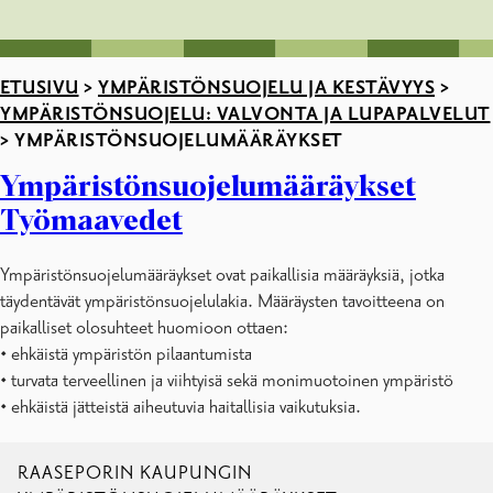
ETUSIVU
>
YMPÄRISTÖNSUOJELU JA KESTÄVYYS
>
YMPÄRISTÖNSUOJELU: VALVONTA JA LUPAPALVELUT
>
YMPÄRISTÖNSUOJELUMÄÄRÄYKSET
Ympäristönsuojelumääräykset
Työmaavedet
Ympäristönsuojelumääräykset ovat paikallisia määräyksiä, jotka
täydentävät ympäristönsuojelulakia. Määräysten tavoitteena on
paikalliset olosuhteet huomioon ottaen:
• ehkäistä ympäristön pilaantumista
• turvata terveellinen ja viihtyisä sekä monimuotoinen ympäristö
• ehkäistä jätteistä aiheutuvia haitallisia vaikutuksia.
RAASEPORIN KAUPUNGIN