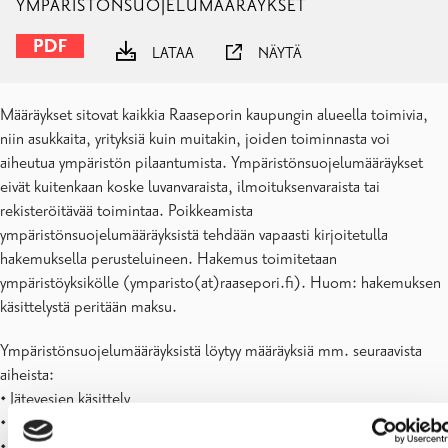
YMPÄRISTÖNSUOJELUMÄÄRÄYKSET
LATAA
NÄYTÄ
Määräykset sitovat kaikkia Raaseporin kaupungin alueella toimivia,
niin asukkaita, yrityksiä kuin muitakin, joiden toiminnasta voi
aiheutua ympäristön pilaantumista. Ympäristönsuojelumääräykset
eivät kuitenkaan koske luvanvaraista, ilmoituksenvaraista tai
rekisteröitävää toimintaa. Poikkeamista
ympäristönsuojelumääräyksistä tehdään vapaasti kirjoitetulla
hakemuksella perusteluineen. Hakemus toimitetaan
ympäristöyksikölle (ymparisto(at)raasepori.fi). Huom: hakemuksen
käsittelystä peritään maksu.
Ympäristönsuojelumääräyksistä löytyy määräyksiä mm. seuraavista
aiheista:
• Jätevesien käsittely
• Ajoneuvojen, veneiden ja koneiden pesu ja kunnossapito
• Mattojen ja tekstiilien pesu