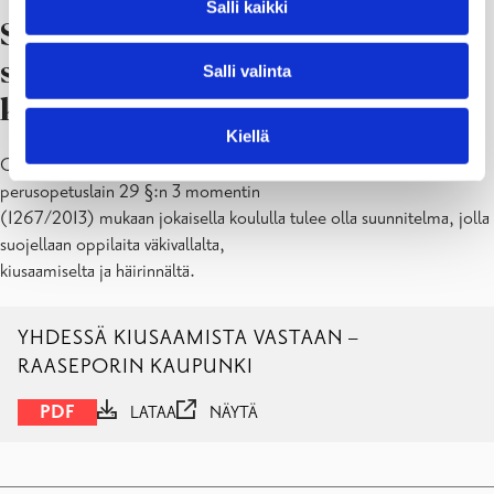
Salli kaikki
Suunnitelma oppilaiden
suojelemiseksi väkivallalta,
Salli valinta
kiusaamiselta ja häirinnältä
Kiellä
Oppilas- ja opiskeluhuoltolain 13 §:n 2 momentin 4 kohdan sekä
perusopetuslain 29 §:n 3 momentin
(1267/2013) mukaan jokaisella koululla tulee olla suunnitelma, jolla
suojellaan oppilaita väkivallalta,
kiusaamiselta ja häirinnältä.
YHDESSÄ KIUSAAMISTA VASTAAN –
RAASEPORIN KAUPUNKI
PDF
LATAA
NÄYTÄ