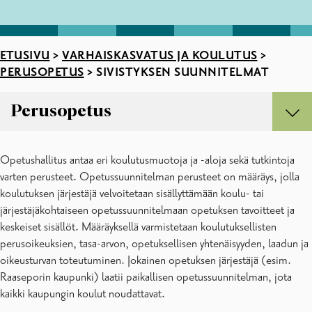
ETUSIVU
>
VARHAISKASVATUS JA KOULUTUS
>
PERUSOPETUS
>
SIVISTYKSEN SUUNNITELMAT
Perusopetus
Perusopetus
Opetushallitus antaa eri koulutusmuotoja ja -aloja sekä tutkintoja
Koulukuljetukset
varten perusteet. Opetussuunnitelman perusteet on määräys, jolla
Koululaisten iltapäivätoiminta
koulutuksen järjestäjä velvoitetaan sisällyttämään koulu- tai
Kouluun ilmoittautuminen
järjestäjäkohtaiseen opetussuunnitelmaan opetuksen tavoitteet ja
Lomakkeita
keskeiset sisällöt. Määräyksellä varmistetaan koulutuksellisten
Opetuksen tukitoimet ja oppilashuolto
perusoikeuksien, tasa-arvon, opetuksellisen yhtenäisyyden, laadun ja
Sivistyksen suunnitelmat
oikeusturvan toteutuminen. Jokainen opetuksen järjestäjä (esim.
Raaseporin kaupunki) laatii paikallisen opetussuunnitelman, jota
kaikki kaupungin koulut noudattavat.