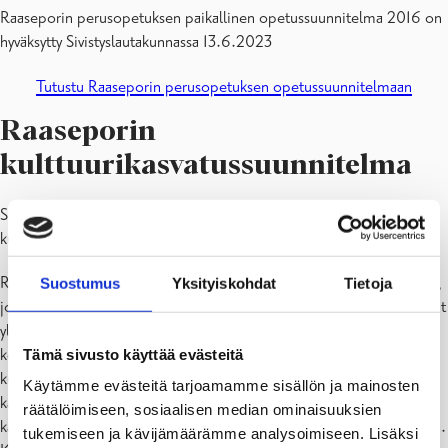
Raaseporin perusopetuksen paikallinen opetussuunnitelma 2016 on
hyväksytty Sivistyslautakunnassa 13.6.2023
Tutustu Raaseporin perusopetuksen opetussuunnitelmaan
Raaseporin
kulttuurikasvatussuunnitelma
Sivistyslautakunta päätti 15.6.2021 kokouksessaan että Raaseporin
kulttuurikasvatussuunnitelma otetaan käyttöön syksystä 2021 lähtien.
Raaseporin kaupungin kulttuurikasvatussuunnitelma on kokonaisuus,
Suostumus
Yksityiskohdat
Tietoja
joka muodostuu kaupungin useiden yksiköiden välisestä toimialarajat
ylittävästä yhteistyöstä. Tämän lisäksi yhteistyötä tehdään myös
kolmannen sektorin kanssa esimerkiksi yhteishankkeilla. Suuri osa
Tämä sivusto käyttää evästeitä
kulttuuriohjelmista on tilattu, räätälöity ja rahoitettu Raaseporin
Käytämme evästeitä tarjoamamme sisällön ja mainosten
kaupungin kulttuuripalveluista, kun taas osa tapahtuu
räätälöimiseen, sosiaalisen median ominaisuuksien
kaupunginkirjaston, museon ja musiikkiopiston toiminnan puitteissa.
tukemiseen ja kävijämäärämme analysoimiseen. Lisäksi