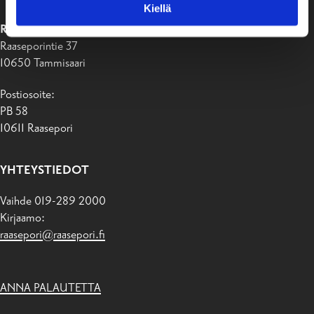
Kiellä
RAASEPORIN KAUPUNKI
Raaseporintie 37
10650 Tammisaari
Postiosoite:
PB 58
10611 Raasepori
YHTEYSTIEDOT
Vaihde 019-289 2000
Kirjaamo:
raasepori@raasepori.fi
ANNA PALAUTETTA