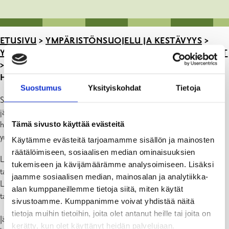
ETUSIVU
>
YMPÄRISTÖNSUOJELU JA KESTÄVYYS
>
YMPÄRISTÖNSUOJELU: VALVONTA JA LUPAPALVELUT
>
VESILIIKENNE: LUPAA KILPAILUILLE,
HARJOITUKSIIN & TAPAHTUMIIN
Suostumus
Yksityiskohdat
Tietoja
Se joka toistuvasti (esim. kerran vuodessa) samassa maastossa
järjestää moottoriajuneuvokilpailuja tai harjoittelee, on
Tämä sivusto käyttää evästeitä
haettava
vesiliikennelain 106 §:n
mukaista lupaa
ympäristönsuojeluviranomaiselta.
Käytämme evästeitä tarjoamamme sisällön ja mainosten
räätälöimiseen, sosiaalisen median ominaisuuksien
Lupa on haettava myös yksittäisen tapahtuman järjestämiseen, jos
tukemiseen ja kävijämäärämme analysoimiseen. Lisäksi
tapahtumasta on odotettavissa huomattavia haittoja ympäristölle.
jaamme sosiaalisen median, mainosalan ja analytiikka-
Lupaa enemmän kuin yhden kunnan alueella järjestettäviin
alan kumppaneillemme tietoja siitä, miten käytät
tapahtumiin myöntää Lupa- ja valvontavirasto.
sivustoamme. Kumppanimme voivat yhdistää näitä
tietoja muihin tietoihin, joita olet antanut heille tai joita on
Jätä vapaamuotoinen lupahakemus
ympäristöyksikölle
, johon tulee
kerätty, kun olet käyttänyt heidän palvelujaan.