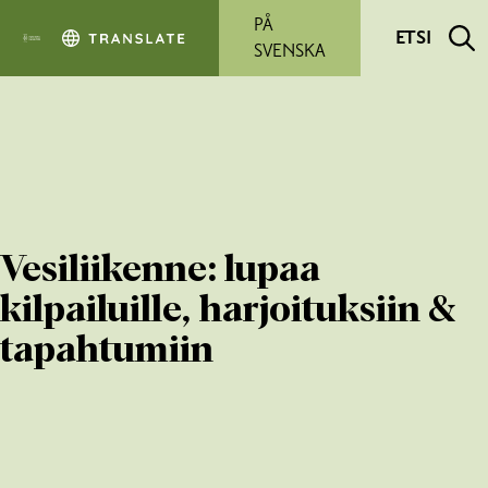
Siirry pääsisältöön
PÅ
ETSI
SVENSKA
Vesiliikenne: lupaa
kilpailuille, harjoituksiin &
tapahtumiin