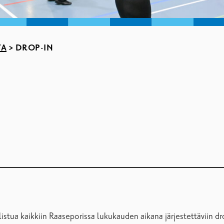
TA
>
DROP-IN
allistua kaikkiin Raaseporissa lukukauden aikana järjestettäviin 