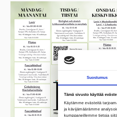
Suostumus
Tämä sivusto käyttää eväste
Käytämme evästeitä tarjoama
ja kävijämäärämme analysoim
kumppaneillemme tietoja siitä