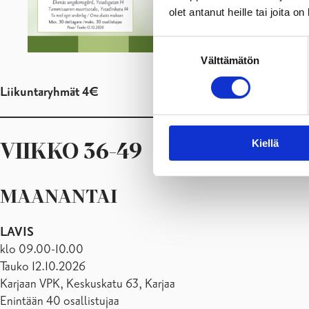
olet antanut heille tai joita o
Suostumuksen
Välttämätön
valinta
Liikuntaryhmät 4€
Kiellä
VIIKKO
36-49
MAANANTAI
LAVIS
klo 09.00-10.00
Tauko 12.10.2026
Karjaan VPK, Keskuskatu 63, Karjaa
Enintään 40 osallistujaa