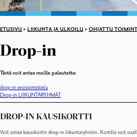
ETUSIVU
>
LIIKUNTA JA ULKOILU
>
OHJATTU TOIMIN
Drop-in
Tästä voit antaa meille palautetta:
drop-in vesivoimistelu
Drop-in LIIKUNTARYHMÄT
DROP-IN KAUSIKORTTI
Voit ostaa kausikortin drop-in liikuntaryhmiin. Kortilla voit os