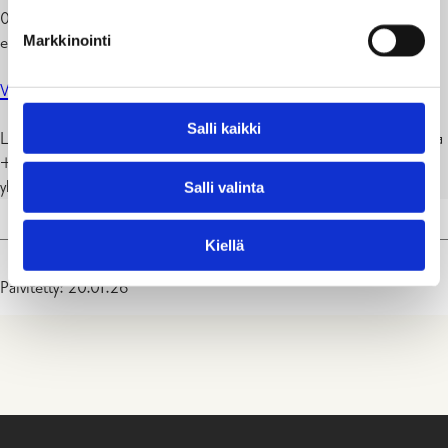
019 289 2255 | 040 351 9340
Markkinointi
emmy.randstrom@raasepori.fi
Voit myös jättää yhteydenottopyynnön tässä.
Salli kaikki
Laajennetun oppivelvollisuuden myötä opetuspäälliköt Pamela Leka
+358 19 289 2144 ja Jari Salminen +358 19 289 2148 ovat
yhteydessä opintonsa keskeyttäneisiin 15–17-vuotiaisiin nuoriin.
Salli valinta
Kiellä
Päivitetty: 20.01.26