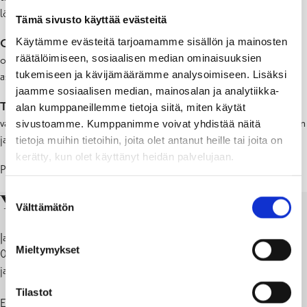
Nuorisoavustukset
löytämisessä.
Tämä sivusto käyttää evästeitä
Käytämme evästeitä tarjoamamme sisällön ja mainosten
Olemme yhteydessä
nuoriin, jotka ovat jääneet ilman
räätälöimiseen, sosiaalisen median ominaisuuksien
opiskelupaikkaa tai keskeyttäneet opintonsa, siviili- tai
tukemiseen ja kävijämäärämme analysoimiseen. Lisäksi
asepalveluksensa.
jaamme sosiaalisen median, mainosalan ja analytiikka-
Tarjoamme tukea nuorille,
kun he itse ovat valmiita
alan kumppaneillemme tietoja siitä, miten käytät
vastaanottamaan sitä. Työ muotoutuu kunkin nuoren elämäntilanteen
sivustoamme. Kumppanimme voivat yhdistää näitä
ja tarpeiden mukaan.
tietoja muihin tietoihin, joita olet antanut heille tai joita on
kerätty, kun olet käyttänyt heidän palvelujaan.
Palvelumme ovat vapaehtoisia ja maksuttomia!
Suostumuksen
Yhteystiedot
Välttämätön
valinta
Janni Korander
Mieltymykset
019 289 2183 | 0406517780
janni.korander@raasepori.fi
Tilastot
Emmy Randström