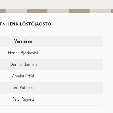
T
>
HENKILÖSTÖJAOSTO
Varajäsen
Henna Björkqvist
Dennis Barman
Annika Pråhl
Leo Puhakka
Päivi Rignell