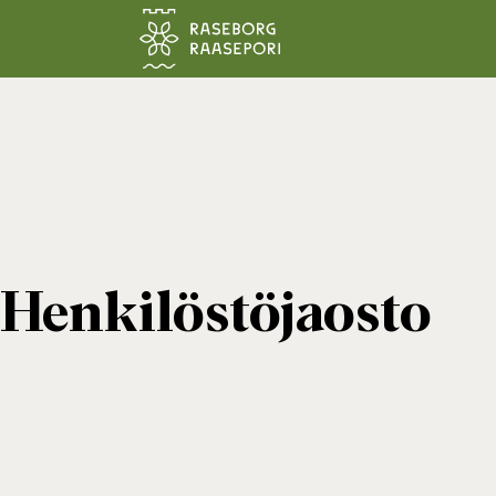
Siirry pääsisältöön
Henkilöstöjaosto