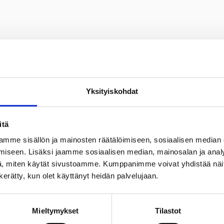
lkanlasku, työsuojelu, osaamisen kehittäminen, henkilökuntaedu
Yksityiskohdat
itä
soveltamisesta kaupungin työntekijöihin
mme sisällön ja mainosten räätälöimiseen, sosiaalisen median
an mukaan päättää myös muista palkantarkistuksista
iseen. Lisäksi jaamme sosiaalisen median, mainosalan ja analy
henkilöstöpoliittisten linjausten ja henkilöstötilinpäätöksen ka
, miten käytät sivustoamme. Kumppanimme voivat yhdistää näitä t
n kerätty, kun olet käyttänyt heidän palvelujaan.
ien kanssa
 valtuuston hyväksymän palkkiosäännön etuuksien lisäksi
Mieltymykset
Tilastot
htohenkilöiden palkantarkistuksista.