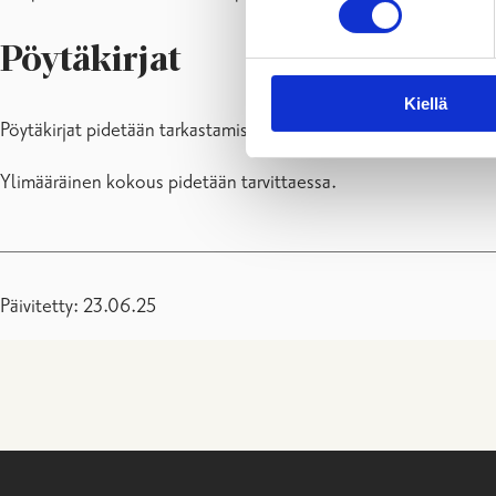
Pöytäkirjat
Kiellä
Pöytäkirjat pidetään tarkastamisen jälkeen nähtävänä
Pöytäkirja
Ylimääräinen kokous pidetään tarvittaessa.
Päivitetty: 23.06.25