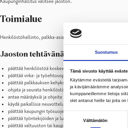
Kaupunginhallitus valitsee jaoston.
Toimialue
Henkilöstöhallinto, palkka-asiat, sopimusasiat, eläkeasiat, pa
Suostumus
Jaoston tehtävänä on:
päättää henkilöstöä koskevista yleisistä asioista
Tämä sivusto käyttää eväste
päättää virka- ja työehtosopimusten ja muiden sopimusten 
Käytämme evästeitä tarjoama
päättää palkkauksen kehyksistä ja perusteista sekä harkinn
ja kävijämäärämme analysoim
ohjata ja seurata henkilöstöpolitiikkaa mm. vahvistettujen 
kumppaneillemme tietoja siitä
antaa määräyksiä ja ohjeita henkilöstöpolitiikasta
olet antanut heille tai joita o
käydä paikallisia neuvotteluja pääsopijajärjestöjen edustaj
päättää kaupungin työsuojelun järjestämisestä
Suostumuksen
päättää työntekijöiden ja luottamushenkilöiden etuuksista
Välttämätön
valinta
päättää valtuuston tai kaupunginhallituksen valitsemien jo