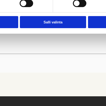
Salli valinta
t-sivulla
, seuraavan viikon perjantaista lukien.