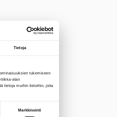
t, rekrytointi ym.
Tietoja
 ominaisuuksien tukemiseen
tiikka-alan
utta
ietoja muihin tietoihin, joita
Markkinointi