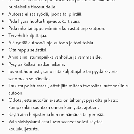
puoleiselle tieosuudelle.
Autossa ei saa syödä, juoda tai piirtää.
Pidä hyvää huolta linja-autokortistasi.
Pidä raha tai lippu valmiina kun astut linja-autoon.
Tervehdi kuljettajaa.
Älä ryntää autoon/linja-autoon ja töni toisia.
Ota reppu selästäsi.
Anna aina istumapaikka vanhoille ja vammaisille.
Pysy paikallasi matkan aikana.
Jos voit huonosti, sano siitä kuljettajalle tai pyydä kaveria
sanomaan se hänelle.
Tarkista poistuessasi, ettet jätä mitään tavaroitasi autoon/linja-
autoon.
Odota, että auto/linja-auto on lähtenyt pysäkiltä ja katso
kumpaankin suuntaan ennen kuin ylität ajotien.
Käytä aina heijastimia kun on hämärää tai pimeää.
Vain sivistyskansliasta luvan saaneet voivat käyttää
koulukuljetusta.