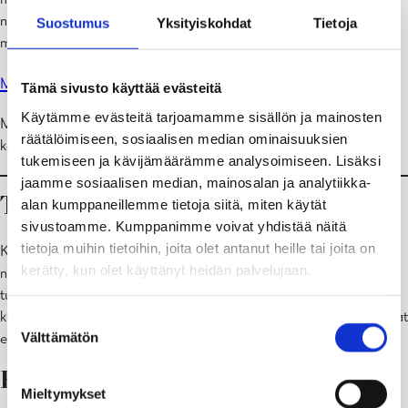
noutopiteeseen, noudatetaan Raaseporin yleisiä koulukuljetusten
Suostumus
Yksityiskohdat
Tietoja
myöntämisen ja järjestämisen periaatteita.
Maksullisen koulukuljetuksen sähköinen hakemus
Tämä sivusto käyttää evästeitä
Käytämme evästeitä tarjoamamme sisällön ja mainosten
Maksullisen kuljetuksen periaatteet ovat luettavissa
räätälöimiseen, sosiaalisen median ominaisuuksien
kokonaisuudessaan Koulukuljetusperiaatteiden kohdasta 4.
tukemiseen ja kävijämäärämme analysoimiseen. Lisäksi
jaamme sosiaalisen median, mainosalan ja analytiikka-
Turvallisesti koulukuljetuksessa
alan kumppaneillemme tietoja siitä, miten käytät
sivustoamme. Kumppanimme voivat yhdistää näitä
tietoja muihin tietoihin, joita olet antanut heille tai joita on
Kuljetusta odottavat lapset altistuvat monille vaaroille ajoneuvoon
kerätty, kun olet käyttänyt heidän palvelujaan.
noustessaan ja sieltä poistuessaan. Oppilas voi itse vaikuttaa omaan
turvallisuuteensa käyttäessään koulukuljetusta ja julkisia
kulkuvälineitä. Kuljettajan on saatava tehdä työnsä rauhassa. Oppilaat
Suostumuksen
Välttämätön
eivät myöskään saa häiritä kanssamatkustajia.
valinta
Huoltajan muistilista
Mieltymykset