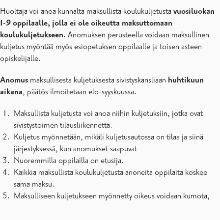
Huoltaja voi anoa kunnalta maksullista koulukuljetusta
vuosiluokan
1-9 oppilaalle, jolla ei ole oikeutta maksuttomaan
koulukuljetukseen.
Anomuksen perusteella voidaan maksullinen
kuljetus myöntää myös esiopetuksen oppilaalle ja toisen asteen
opiskelijalle.
Anomus
maksullisesta kuljetuksesta sivistyskansliaan
huhtikuun
aikana
, päätös ilmoitetaan elo-syyskuussa.
Maksullista kuljetusta voi anoa niihin kuljetuksiin, jotka ovat
sivistystoimen tilausliikennettä.
Kuljetus myönnetään, mikäli kuljetusautossa on tilaa ja siinä
järjestyksessä, kun anomukset saapuvat
Nuoremmilla oppilailla on etusija.
Kaikkia maksullista koulukuljetusta anoneita oppilaita koskee
sama maksu.
Maksulliseen kuljetukseen myönnetty oikeus voidaan kumota,