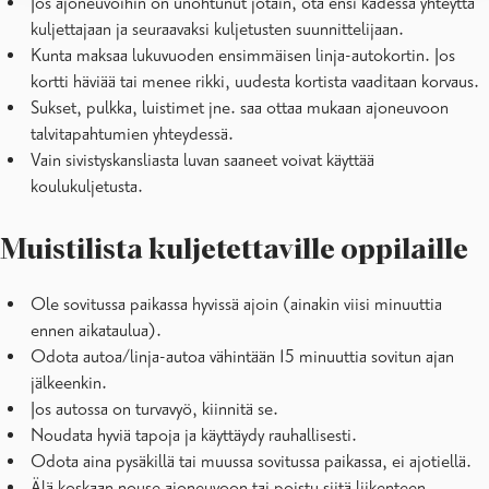
Jos ajoneuvoihin on unohtunut jotain, ota ensi kädessä yhteyttä
kuljettajaan ja seuraavaksi kuljetusten suunnittelijaan.
Kunta maksaa lukuvuoden ensimmäisen linja-autokortin. Jos
kortti häviää tai menee rikki, uudesta kortista vaaditaan korvaus.
Sukset, pulkka, luistimet jne. saa ottaa mukaan ajoneuvoon
talvitapahtumien yhteydessä.
Vain sivistyskansliasta luvan saaneet voivat käyttää
koulukuljetusta.
Muistilista kuljetettaville oppilaille
Ole sovitussa paikassa hyvissä ajoin (ainakin viisi minuuttia
ennen aikataulua).
Odota autoa/linja-autoa vähintään 15 minuuttia sovitun ajan
jälkeenkin.
Jos autossa on turvavyö, kiinnitä se.
Noudata hyviä tapoja ja käyttäydy rauhallisesti.
Odota aina pysäkillä tai muussa sovitussa paikassa, ei ajotiellä.
Älä koskaan nouse ajoneuvoon tai poistu siitä liikenteen