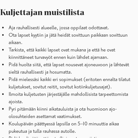
Kuljettajan muistilista
Aja rauhallisesti alueelle, jossa oppilaat odottavat.
Ota lapset kyytiin ja jätä heidät sovittuun paikkaan sovittuun
aikaan.
Tarkista, että kaikki lapset ovat mukana ja että he ovat
kiinnittäneet turvavyöt ennen kuin lähdet ajamaan.
Pidä huolta siitä, että lapset nousevat ajoneuvoon ja lähtevät
sieltä rauhallisesti ja hosumatta.
Pidä mielessäsi kaikki eri sopimukset (eritoten ennalta tilatut
kuljetukset, sovitut reitit, sovitut kotiinkuljetusajat).
Ilmoita kuljetusten järjestäjälle mahdollisista tarpeettomista
ajoista.
Pyri pitämään kiinni aikatauluista ja ota huomioon ajo-
olosuhteiden asettamat vaatimukset.
Koulupäivän päättyessä lapsilla on 5–10 minuuttia aikaa
pukeutua ja tulla rauhassa autolle.