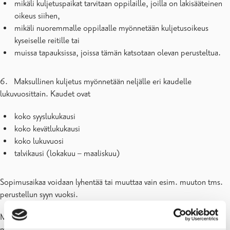
mikäli kuljetuspaikat tarvitaan oppilaille, joilla on lakisääteinen
oikeus siihen,
mikäli nuoremmalle oppilaalle myönnetään kuljetusoikeus
kyseiselle reitille tai
muissa tapauksissa, joissa tämän katsotaan olevan perusteltua.
6. Maksullinen kuljetus myönnetään neljälle eri kaudelle
lukuvuosittain. Kaudet ovat
koko syyslukukausi
koko kevätlukukausi
koko lukuvuosi
talvikausi (lokakuu – maaliskuu)
Sopimusaikaa voidaan lyhentää tai muuttaa vain esim. muuton tms.
perustellun syyn vuoksi.
Maksullisten kuljetusten järjestämiseksi ei tehdä lisäyksiä tai
muutoksia reitteihin. Muilta osin, esim. kävelymatka