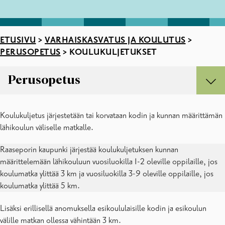
ETUSIVU
>
VARHAISKASVATUS JA KOULUTUS
>
PERUSOPETUS
>
KOULUKULJETUKSET
Perusopetus
Perusopetus
Koulukuljetus järjestetään tai korvataan kodin ja kunnan määrittämän
Koulukuljetukset
lähikoulun väliselle matkalle.
Koululaisten iltapäivätoiminta
Kouluun ilmoittautuminen
Raaseporin kaupunki järjestää koulukuljetuksen kunnan
Lomakkeita
määrittelemään lähikouluun vuosiluokilla 1-2 oleville oppilaille, jos
Opetuksen tukitoimet ja oppilashuolto
koulumatka ylittää 3 km ja vuosiluokilla 3-9 oleville oppilaille, jos
Sivistyksen suunnitelmat
koulumatka ylittää 5 km.
Lisäksi erillisellä anomuksella esikoululaisille kodin ja esikoulun
välille matkan ollessa vähintään 3 km.