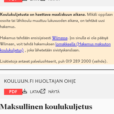
Koulukuljetusta on haettava maaliskuun aikana.
Mikäli oppilaan
osoite tai lähikoulu muuttuu lukuvuoden aikana, on tehtävä uusi
hakemus.
Hakemus tehdään ensisijaisesti
Wilmassa
. Jos sinulla ei ole pääsyä
Wilmaan, voit tehdä hakemuksen
lomakkeella (Hakemus maksuton
koulukuljetus)
, joka lähetetään sivistyskansliaan.
Lisätietoja antavat palvelusihteerit, puh 019 289 2000 (vaihde).
KOULUUN.FI HUOLTAJAN OHJE
PDF
LATAA
NÄYTÄ
Maksullinen koulukuljetus