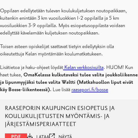
Oppilaan edellytetään tulevan koulukuljetuksen noutopaikkaan,
kuitenkin enintään 3 km vuosiluokkien 1-2 oppilailla ja 5 km
vuosiluokkien 3-9 oppilailla. Myös esiopetusoppilasta voidaan
edellyttää kävelemään kuljetuksen noutopaikkaan.
Toisen asteen opiskelijat saattavat tietyin edellytyksin olla
oikeutettuja Kelan myöntämään koulumatkatukeen.
Lisätietoa ja haku-ohjeet löydät
Kelan verkkosivuilta
. HUOM! Kun
haet tukea,
OmaKelassa kulkutavaksi tulee valita joukkoliikenne
ja lipunmyyjäksi tulee valita Waltti (Matkahuollon liput eivät
käy Bosse-liikenteessä).
Lue lisää
raasepori.fi/bosse
RAASEPORIN KAUPUNGIN ESIOPETUS JA
KOULUKULJETUSTEN MYÖNTÄMIS- JA
JÄRJESTÄMISPERIAATTEET
PDF
LATAA
NÄYTÄ