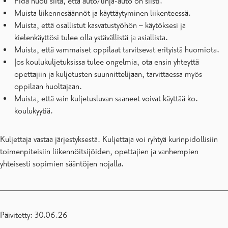
Pidä huoli siitä, että auto/linja-auto on siisti.
Muista liikennesäännöt ja käyttäytyminen liikenteessä.
Muista, että osallistut kasvatustyöhön – käytöksesi ja
kielenkäyttösi tulee olla ystävällistä ja asiallista.
Muista, että vammaiset oppilaat tarvitsevat erityistä huomiota.
Jos koulukuljetuksissa tulee ongelmia, ota ensin yhteyttä
opettajiin ja kuljetusten suunnittelijaan, tarvittaessa myös
oppilaan huoltajaan.
Muista, että vain kuljetusluvan saaneet voivat käyttää ko.
koulukyytiä.
Kuljettaja vastaa järjestyksestä. Kuljettaja voi ryhtyä kurinpidollisiin
toimenpiteisiin liikennöitsijöiden, opettajien ja vanhempien
yhteisesti sopimien sääntöjen nojalla.
Päivitetty: 30.06.26