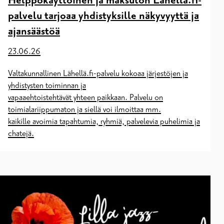
Helppokäyttöinen ja maksuton Lähellä.fi-
palvelu tarjoaa yhdistyksille näkyvyyttä ja
ajansäästöä
23.06.26
Valtakunnallinen Lähellä.fi-palvelu kokoaa järjestöjen ja
yhdistysten toiminnan ja
vapaaehtoistehtävät yhteen paikkaan. Palvelu on
toimialariippumaton ja siellä voi ilmoittaa mm.
kaikille avoimia tapahtumia, ryhmiä, palvelevia puhelimia ja
chatejä.