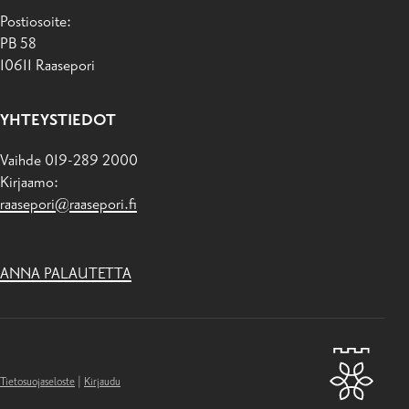
Postiosoite:
PB 58
10611 Raasepori
YHTEYSTIEDOT
Vaihde 019-289 2000
Kirjaamo:
raasepori@raasepori.fi
ANNA PALAUTETTA
Tietosuojaseloste
|
Kirjaudu