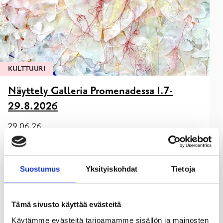
KULTTUURI
Näyttely Galleria Promenadessa 1.7-
29.8.2026
29.06.26
Love is in the air
Ulla Wecktröm
Suostumus
Yksityiskohdat
Tietoja
Tämän näyttelyn avulla yritän nähdä synkässä
maailmantilanteessa myös myönteisempiä vaihtoehtoja –
erityisesti lasten ja nuorten näkökulmasta.
Tämä sivusto käyttää evästeitä
Kulttuuri eri muodoissaan sekä rauhankasvatus lisäävät
suvaitsevaisuuttamme,
Käytämme evästeitä tarjoamamme sisällön ja mainosten