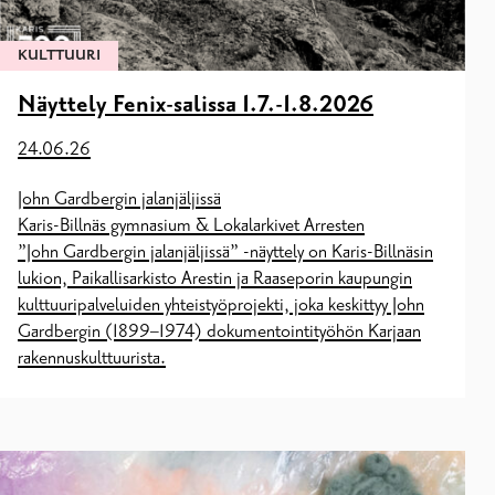
KULTTUURI
Näyttely Fenix-salissa 1.7.-1.8.2026
24.06.26
John Gardbergin jalanjäljissä
Karis-Billnäs gymnasium & Lokalarkivet Arresten
”John Gardbergin jalanjäljissä” -näyttely on Karis-Billnäsin
lukion, Paikallisarkisto Arestin ja Raaseporin kaupungin
kulttuuripalveluiden yhteistyöprojekti, joka keskittyy John
Gardbergin (1899–1974) dokumentointityöhön Karjaan
rakennuskulttuurista.