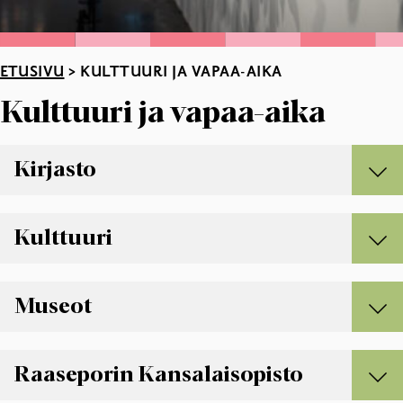
ETUSIVU
>
KULTTUURI JA VAPAA-AIKA
Kulttuuri ja vapaa-aika
Kirjasto
KIRJASTO
Kulttuuri
Asiakastietokoneet ja tulostaminen
Asiakkaana kirjastossa
KULTTUURI
Museot
Digitointihuone
E-aineistot
Avustukset
Kirjastojen aukioloajat ja yhteystiedot
Esittävä taide
MUSEOT
Raaseporin Kansalaisopisto
Kirjaston henkilökunta
Kulttuuri kaupunkikuvassa
Kokoelmat
Kulttuuria lapsille ja nuorille