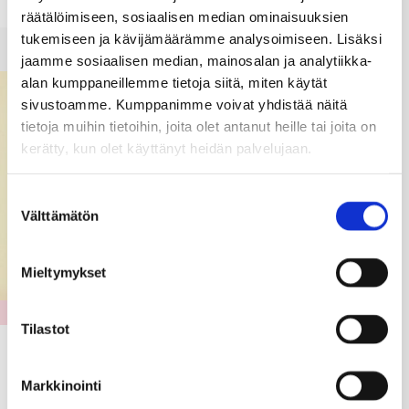
räätälöimiseen, sosiaalisen median ominaisuuksien
tukemiseen ja kävijämäärämme analysoimiseen. Lisäksi
jaamme sosiaalisen median, mainosalan ja analytiikka-
alan kumppaneillemme tietoja siitä, miten käytät
sivustoamme. Kumppanimme voivat yhdistää näitä
tietoja muihin tietoihin, joita olet antanut heille tai joita on
kerätty, kun olet käyttänyt heidän palvelujaan.
Suostumuksen
Välttämätön
valinta
Mieltymykset
KULTTUURI
Tilastot
Näyttely Galleria Perspektiivissä
2.-31.7.2026
Markkinointi