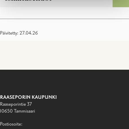
Päivitetty: 27.04.26
RAASEPORIN KAUPUNKI
Raaseporintie 37
10650 Tammisaari
Postiosoite: