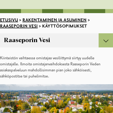
ETUSIVU
>
RAKENTAMINEN JA ASUMINEN
>
RAASEPORIN VESI
>
KÄYTTÖSOPIMUKSET
Raaseporin Vesi
Raaseporin Vesi
Kiinteistön vaihtaessa omistajaa vesiliittymä siirtyy uudelle
Käyttösopimukset
omistajalle. Ilmoita omistajanvaihdoksesta Raaseporin Veden
Laskutus
asiakaspalveluun mahdollisimman pian joko sähköisesti,
Liittymä vesi- ja viemäriverkkoon
sähköpostitse tai puhelimitse.
Toimintahäiriöt ja suunnitellut työt
Vedenlaatu ja puhdistustulokset
Vesimittarilukema ja vesimittarin vaihto
Yhteystiedot, Raaseporin Vesi
Vesimaksuasema