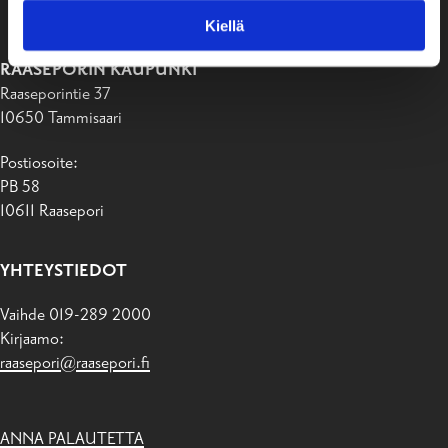
Kiellä
RAASEPORIN KAUPUNKI
Raaseporintie 37
10650 Tammisaari
Postiosoite:
PB 58
10611 Raasepori
YHTEYSTIEDOT
Vaihde 019-289 2000
Kirjaamo:
raasepori@raasepori.fi
ANNA PALAUTETTA