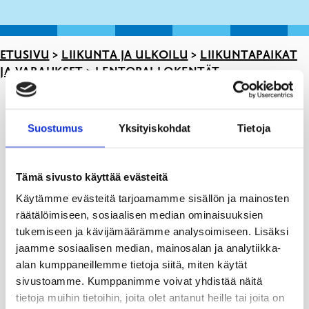
ETUSIVU
>
LIIKUNTA JA ULKOILU
>
LIIKUNTAPAIKAT
JA VARAUKSET
>
LENTOPALLOKENTÄT
Lärkkullan
pallokenttä
,
Suostumus
Yksityiskohdat
Tietoja
Lentopallokenttä
Matinkatu 39, 10300
Karjaa
Tämä sivusto käyttää evästeitä
Pumppulahden
Käytämme evästeitä tarjoamamme sisällön ja mainosten
lentopallokenttä
,
Lentopallokenttä
räätälöimiseen, sosiaalisen median ominaisuuksien
Pumppulahti, 10300
tukemiseen ja kävijämäärämme analysoimiseen. Lisäksi
Karjaa
jaamme sosiaalisen median, mainosalan ja analytiikka-
alan kumppaneillemme tietoja siitä, miten käytät
9
Tenholan
sivustoamme. Kumppanimme voivat yhdistää näitä
m
lentopallokenttä
,
tietoja muihin tietoihin, joita olet antanut heille tai joita on
Rantalentopallokenttä
x