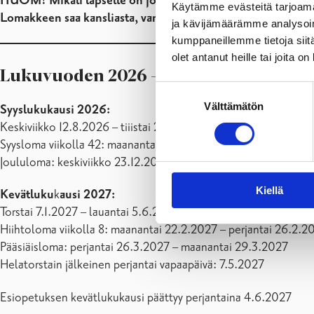
HUOM! Mikäli lapselle on jo haettu esikoulupaikkaa ja saat
Käytämme evästeitä tarjoama
Lomakkeen saa kansliasta, varhaiskasvatusyksiköstä tai tulo
ja kävijämäärämme analysoim
kumppaneillemme tietoja siitä
olet antanut heille tai joita o
Lukuvuoden 2026 – 2027 työajat
Suostumuksen
Välttämätön
valinta
Syyslukukausi 2026:
Keskiviikko 12.8.2026 – tiiistai 22.12.2026 (90 työpäivää)
Syysloma viikolla 42: maanantai 12.10.2026 – perjantai 16.10.2
Joululoma: keskiviikko 23.12.2026 – keskiviikko 6.1.2027
Kiellä
Kevätluku
k
ausi 2027:
Torstai 7.1.2027 – lauantai 5.6.2027 (99 työpäivää)
Hiihtoloma viikolla 8: maanantai 22.2.2027 – perjantai 26.2.2
Pääsiäisloma: perjantai 26.3.2027 – maanantai 29.3.2027
Helatorstain jälkeinen perjantai vapaapäivä: 7.5.2027
Esiopetuksen kevätlukukausi päättyy perjantaina 4.6.2027