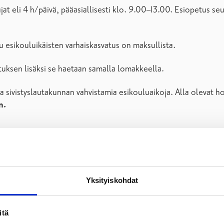
ajat eli 4 h/päivä, pääasiallisesti klo. 9.00–13.00. Esiopetus 
esikouluikäisten varhaiskasvatus on maksullista.
tuksen lisäksi se haetaan samalla lomakkeella.
 sivistyslautakunnan vahvistamia esikouluaikoja. Alla olevat h
n.
kokoaikasesta kuukausimaksusta)
okoaikaisesta kuukausimaksusta)
kokoaikaisesta kuukausimaksusta)
 kokoaikaisesta kuukausimaksusta)
Yksityiskohdat
sitä käytetään päivittäin tai vain muutamana päivänä viikossa.
itä