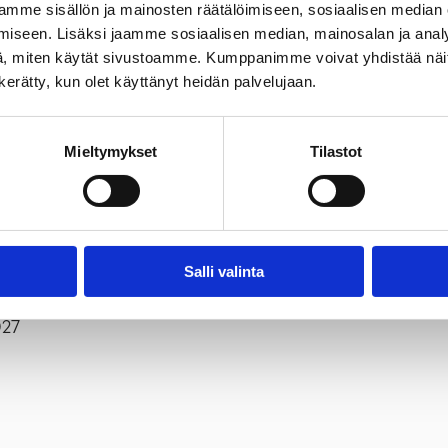
u esikoulupäätös, mutta tarvitaan vielä täydentävää varhai
mme sisällön ja mainosten räätälöimiseen, sosiaalisen median
stettu kaupungin kotisivulta.
iseen. Lisäksi jaamme sosiaalisen median, mainosalan ja analy
, miten käytät sivustoamme. Kumppanimme voivat yhdistää näitä t
n kerätty, kun olet käyttänyt heidän palvelujaan.
Mieltymykset
Tilastot
026
Salli valinta
027