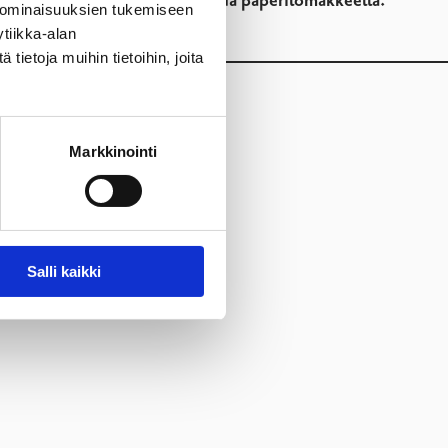
skasvatusta, tulee hakemus tehdä paperilomakkeella.
 ominaisuuksien tukemiseen
tiikka-alan
ietoja muihin tietoihin, joita
Markkinointi
Salli kaikki