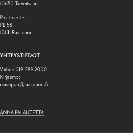
10650 Tammisaari
Postiosoite:
PB 58
10611 Raasepori
YHTEYSTIEDOT
Vaihde 019-289 2000
Kirjaamo:
raasepori@raasepori.fi
ANNA PALAUTETTA