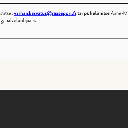
stitse
:
varhaiskasvatus@raasepori.fi
tai puhelimitse
Anne-Mar
g, palveluohjaaja.