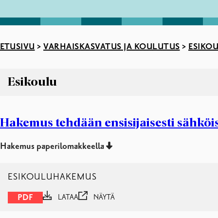
ETUSIVU
>
VARHAISKASVATUS JA KOULUTUS
>
ESIKO
Esikoulu
Esikoulu
Esikoulun suunnitelmat
Hakemus tehdään ensisijaisesti sähköis
Hakeminen esiopetukseen
Oppimisen ja esiopetukseen osallistumisen tuki
Hakemus paperilomakkeella
Esikoulukuljetus
Esikoulut lukuvuonna 2026-2027
ESIKOULUHAKEMUS
Valmistava opetus
PDF
LATAA
NÄYTÄ