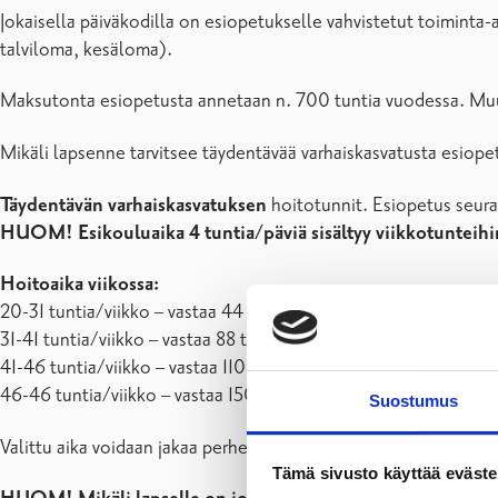
Jokaisella päiväkodilla on esiopetukselle vahvistetut toiminta-
talviloma, kesäloma).
Maksutonta esiopetusta annetaan n. 700 tuntia vuodessa. Muu 
Mikäli lapsenne tarvitsee täydentävää varhaiskasvatusta esiope
Täydentävän varhaiskasvatuksen
hoitotunnit. Esiopetus seuraa
HUOM! Esikouluaika 4 tuntia/päviä sisältyy viikkotunteihi
Hoitoaika viikossa:
20-31 tuntia/viikko – vastaa 44 tuntia/kuukausi (20 % osuus 
31-41 tuntia/viikko – vastaa 88 tuntia/kuukausi (60 % osuus k
41-46 tuntia/viikko – vastaa 110 tuntia/kuukausi (70 % osuus 
46-46 tuntia/viikko – vastaa 150 tuntia/kuukausi (80 % osuus
Suostumus
Valittu aika voidaan jakaa perheen tarpeiden mukaan siten, että 
Tämä sivusto käyttää eväste