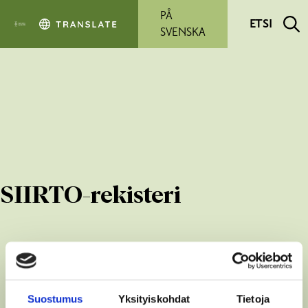
Siirry pääsisältöön
PÅ
ETSI
SVENSKA
SIIRTO-rekisteri
Suostumus
Yksityiskohdat
Tietoja