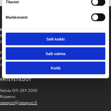
Tilastot
Markkinointi
RAASEPORIN KAUPUNKI
Raaseporintie 37
Salli kaikki
10650 Tammisaari
Postiosoite:
Salli valinta
PB 58
10611 Raasepori
Kiellä
YHTEYSTIEDOT
Vaihde 019-289 2000
Kirjaamo:
raasepori@raasepori.fi