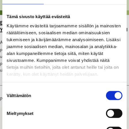
Tämä sivusto käyttää evästeitä
ETUSIVU
>
YMPÄRISTÖNSUOJELU JA KESTÄVYYS
>
Käytämme evästeitä tarjoamamme sisällön ja mainosten
YLEISET YMPÄRISTÖKYSYMYKSET
>
SIIRTO-REKISTERI
räätälöimiseen, sosiaalisen median ominaisuuksien
tukemiseen ja kävijämäärämme analysoimiseen. Lisäksi
Ammattimaiset jätekuljettajat, jotka kuljettavat rakennus- ja
jaamme sosiaalisen median, mainosalan ja analytiikka-
purkujätettä, vaarallista jätettä, POP-jätettä, saostus- ja
alan kumppaneillemme tietoja siitä, miten käytät
umpisäiliölietettä, hiekan- ja rasvanerotuskaivojen lietettä, tai
sivustoamme. Kumppanimme voivat yhdistää näitä
pilaantunutta maa-ainesta, ovat velvollisia laatimaan sähköistä
tietoja muihin tietoihin, joita olet antanut heille tai joita on
siirtoasiakirjaa. Lisää tietoa tästä löytyy
ymparisto.fi-sivulta
.
kerätty, kun olet käyttänyt heidän palvelujaan.
Suostumuksen
Välttämätön
valinta
Päivitetty: 18.03.26
Mieltymykset