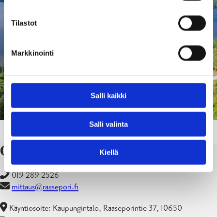
Tilastot
Markkinointi
Salli kaikki
Vapaa-ajantontit
Salli valinta
Ota yhteyttä
Kiellä
019 289 2526
mittaus@raasepori.fi
Käyntiosoite: Kaupungintalo, Raaseporintie 37, 10650