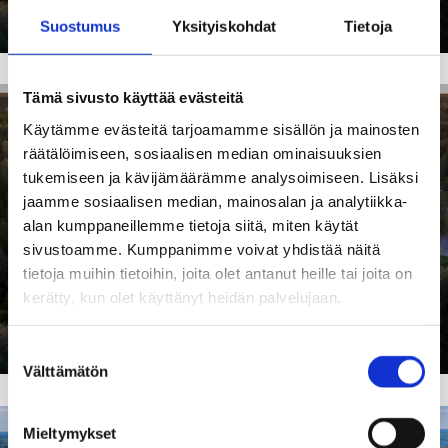
Yritystontit
Suostumus
Yksityiskohdat
Tietoja
Tämä sivusto käyttää evästeitä
Käytämme evästeitä tarjoamamme sisällön ja mainosten
räätälöimiseen, sosiaalisen median ominaisuuksien
tukemiseen ja kävijämäärämme analysoimiseen. Lisäksi
jaamme sosiaalisen median, mainosalan ja analytiikka-
alan kumppaneillemme tietoja siitä, miten käytät
sivustoamme. Kumppanimme voivat yhdistää näitä
tietoja muihin tietoihin, joita olet antanut heille tai joita on
kerätty, kun olet käyttänyt heidän palvelujaan.
Myyntikohteet
Suostumuksen
Välttämätön
valinta
Mieltymykset