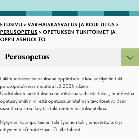
ETUSIVU
>
VARHAISKASVATUS JA KOULUTUS
>
PERUSOPETUS
>
OPETUKSEN TUKITOIMET JA
OPPILASHUOLTO
Perusopetus
Perusopetus
Lakimuutoksen seurauksena oppimisen ja koulunkäynnin tuki
Koulukuljetukset
perusopetuksessa muuttuu 1.8.2025 alkaen.
Koululaisten iltapäivätoiminta
Uudistuksen tarkoituksena on vahvistaa varhaista tukea, muodostaa
Kouluun ilmoittautuminen
opetusryhmät niin, että opetussuunnitelman tavoitteet voidaan
Lomakkeita
saavuttaa sekä selkeyttää tukitoimien päätöksentekoa.
Opetuksen tukitoimet ja oppilashuolto
Sivistyksen suunnitelmat
Nykyinen kolmiportainen tuki (yleinen tuki, tehostettu tuki ja
erityinen tuki) poistetaan. Tilalle tulevat: