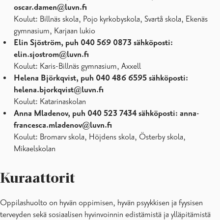
oscar.damen@luvn.fi
Koulut: Billnäs skola, Pojo kyrkobyskola, Svartå skola, Ekenäs
gymnasium, Karjaan lukio
Elin Sjöström, puh 040 569 0873 sähköposti:
elin.sjostrom@luvn.fi
Koulut: Karis-Billnäs gymnasium, Axxell
Helena Björkqvist, puh
040 486 6595 sähköposti:
helena.bjorkqvist@luvn.fi
Koulut: Katarinaskolan
Anna Mladenov, puh 040 523 7434 sähköposti: anna-
francesca.mladenov@luvn.fi
Koulut: Bromarv skola, Höjdens skola, Österby skola,
Mikaelskolan
Kuraattorit
Oppilashuolto on hyvän oppimisen, hyvän psyykkisen ja fyysisen
terveyden sekä sosiaalisen hyvinvoinnin edistämistä ja ylläpitämistä