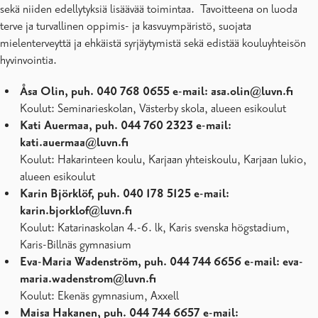
sekä niiden edellytyksiä lisäävää toimintaa. Tavoitteena on luoda
terve ja turvallinen oppimis- ja kasvuympäristö, suojata
mielenterveyttä ja ehkäistä syrjäytymistä sekä edistää kouluyhteisön
hyvinvointia.
Åsa Olin, puh. 040 768 0655 e-mail: asa.olin@luvn.fi
Koulut: Seminarieskolan, Västerby skola, alueen esikoulut
Kati Auermaa, puh. 044 760 2323 e-mail:
kati.auermaa@luvn.fi
Koulut: Hakarinteen koulu, Karjaan yhteiskoulu, Karjaan lukio,
alueen esikoulut
Karin Björklöf, puh. 040 178 5125 e-mail:
karin.bjorklof@luvn.fi
Koulut: Katarinaskolan 4.-6. lk, Karis svenska högstadium,
Karis-Billnäs gymnasium
Eva-Maria Wadenström, puh. 044 744 6656 e-mail: eva-
maria.wadenstrom@luvn.fi
Koulut: Ekenäs gymnasium, Axxell
Maisa Hakanen, puh. 044 744 6657 e-mail: