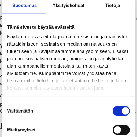
oppilashuollon piirissä toimivien tehtävä.
Suostumus
Yksityiskohdat
Tietoja
Raaseporin oppilashuoltoryhmä toimii ohjausryhmänä, joka huolehtii
koko oppilashuoltotyön ja oppilashuoltopalveluiden suunnittelusta,
Tämä sivusto käyttää evästeitä
kehittämisestä, ohjauksesta ja arvioinnista.
Käytämme evästeitä tarjoamamme sisällön ja mainosten
räätälöimiseen, sosiaalisen median ominaisuuksien
Yksilökohtainen oppilashuolto
käsittää oppilaalle annettavat
tukemiseen ja kävijämäärämme analysoimiseen. Lisäksi
kouluterveydenhuollon palvelut, oppilashuollon psykologi- ja
jaamme sosiaalisen median, mainosalan ja analytiikka-
kuraattoripalvelut sekä yksittäistä oppilasta koskevan monialaisen
alan kumppaneillemme tietoja siitä, miten käytät
oppilashuollon. Oppilaan hyvinvoinnin tueksi kootaan tarvittaessa
sivustoamme. Kumppanimme voivat yhdistää näitä
oppilaan ja pääsääntöisesti myös hänen huoltajansa suostumuksella
tietoja muihin tietoihin, joita olet antanut heille tai joita on
asiantuntijaryhmä, joka käsittelee ko. yksittäisen oppilaan asioita.
kerätty, kun olet käyttänyt heidän palvelujaan.
Oppilashuoltotyö kuvataan perusteellisesti Raaseporin kaupungin
perusopetuksen paikallisessa opetussuunnitelmassa.
Suostumuksen
Välttämätön
Oppilashuoltohenkilöstön yhteystiedot löytyvät koulujen kotisivuilta.
valinta
Koulupsykologit
Mieltymykset