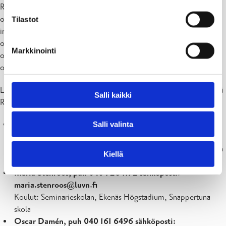
Raaseporin koulupsykologit työskentelevät osana
oppilashuoltopalveluja kehittääkseen ja ylläpitääkseen turvallista ja
Tilastot
innostavaa kouluympäristöä ja koulunkäyntiä kaupungin oppilaille ja
opiskelijoille. Koulupsykologit työskentelevät myös yksilöllisesti
Markkinointi
oppilaiden ja opiskelijoiden kanssa hyvinvoinnin ja hyvien
oppimisolosuhteiden edistämiseksi.
Lisää kaupungin oppilashuoltopalveluista ja koulupsykologien työstä
Salli kaikki
Raaseporin kaupungin opetussuunnitelmassa.
Sari Sevon, puh 044 744 6798
sähköposti:
Salli valinta
sari.sevon@luvn.fi
Koulut: Fiskarin koulu, Kirkonkylän koulu, Mustion koulu, Kiilan
Kiellä
koulu, Karjaan yhteiskoulu, Hakarinteen koulu
Maria Stenroos, puh 040 726 1172
sähköposti:
maria.stenroos@luvn.fi
Koulut: Seminarieskolan, Ekenäs Högstadium, Snappertuna
skola
Oscar
Damén, puh 040 161 6496 sähköposti: