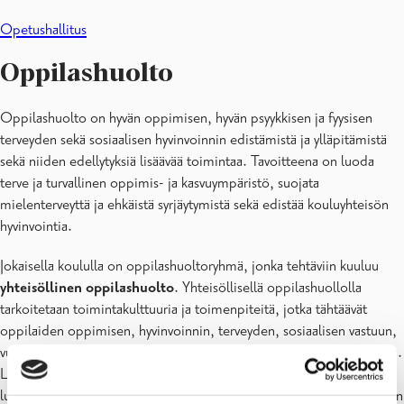
Opetushallitus
Oppilashuolto
Oppilashuolto on hyvän oppimisen, hyvän psyykkisen ja fyysisen
terveyden sekä sosiaalisen hyvinvoinnin edistämistä ja ylläpitämistä
sekä niiden edellytyksiä lisäävää toimintaa. Tavoitteena on luoda
terve ja turvallinen oppimis- ja kasvuympäristö, suojata
mielenterveyttä ja ehkäistä syrjäytymistä sekä edistää kouluyhteisön
hyvinvointia.
Jokaisella koululla on oppilashuoltoryhmä, jonka tehtäviin kuuluu
yhteisöllinen oppilashuolto
. Yhteisöllisellä oppilashuollolla
tarkoitetaan toimintakulttuuria ja toimenpiteitä, jotka tähtäävät
oppilaiden oppimisen, hyvinvoinnin, terveyden, sosiaalisen vastuun,
vuorovaikutuksen ja osallisuuden edistämiseen koko oppilaitoksessa.
Lisäksi tavoitteena on terveen ja turvallisen oppimisympäristön
luominen. Yhteisölliseen oppilashuoltoon panostaminen on kaikkien