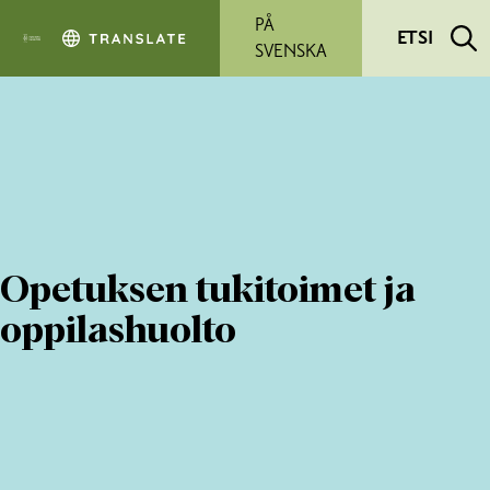
Siirry pääsisältöön
PÅ
ETSI
SVENSKA
Opetuksen tukitoimet ja
oppilashuolto