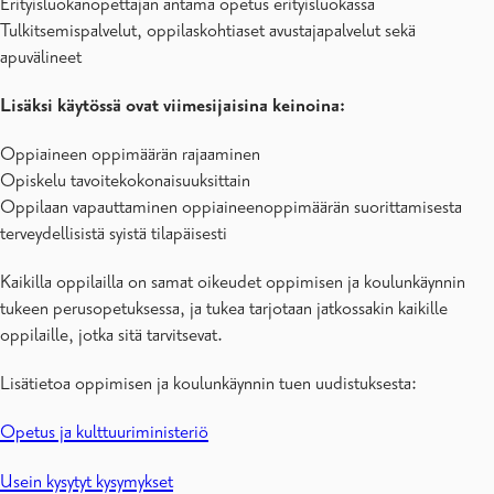
Erityisluokanopettajan antama opetus erityisluokassa
Tulkitsemispalvelut, oppilaskohtiaset avustajapalvelut sekä
apuvälineet
Lisäksi käytössä ovat viimesijaisina keinoina:
Oppiaineen oppimäärän rajaaminen
Opiskelu tavoitekokonaisuuksittain
Oppilaan vapauttaminen oppiaineenoppimäärän suorittamisesta
terveydellisistä syistä tilapäisesti
Kaikilla oppilailla on samat oikeudet oppimisen ja koulunkäynnin
tukeen perusopetuksessa, ja tukea tarjotaan jatkossakin kaikille
oppilaille, jotka sitä tarvitsevat.
Lisätietoa oppimisen ja koulunkäynnin tuen uudistuksesta:
Opetus ja kulttuuriministeriö
Usein kysytyt kysymykset