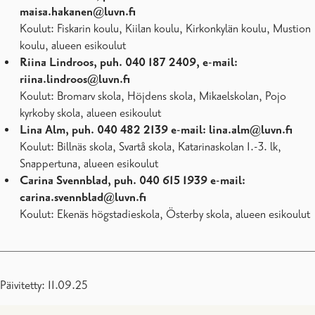
maisa.hakanen@luvn.fi
Koulut: Fiskarin koulu, Kiilan koulu, Kirkonkylän koulu, Mustion
koulu, alueen esikoulut
Riina Lindroos, puh. 040 187 2409, e-mail:
riina.lindroos@luvn.fi
Koulut: Bromarv skola, Höjdens skola, Mikaelskolan, Pojo
kyrkoby skola, alueen esikoulut
Lina Alm, puh. 040 482 2139 e-mail: lina.alm@luvn.fi
Koulut: Billnäs skola, Svartå skola, Katarinaskolan 1.-3. lk,
Snappertuna, alueen esikoulut
Carina Svennblad, puh. 040 615 1939 e-mail:
carina.svennblad@luvn.fi
Koulut: Ekenäs högstadieskola, Österby skola, alueen esikoulut
Päivitetty: 11.09.25