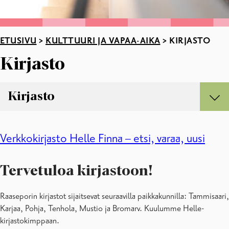
ETUSIVU
>
KULTTUURI JA VAPAA-AIKA
>
KIRJASTO
Kirjasto
Kirjasto
Kirjasto
Asiakastietokoneet ja tulostaminen
Verkkokirjasto Helle Finna – etsi, varaa, uusi
Asiakkaana kirjastossa
Digitointihuone
Tervetuloa kirjastoon!
E-aineistot
Kirjastojen aukioloajat ja yhteystiedot
Kirjaston henkilökunta
Raaseporin kirjastot sijaitsevat seuraavilla paikkakunnilla: Tammisaari,
Kokoelmat
Karjaa, Pohja, Tenhola, Mustio ja Bromarv. Kuulumme Helle-
Lehdet
kirjastokimppaan.