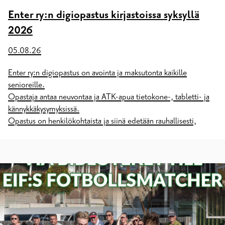
Enter ry:n digiopastus kirjastoissa syksyllä
2026
05.08.26
Enter ry:n digiopastus on avointa ja maksutonta kaikille
senioreille.
Opastaja antaa neuvontaa ja ATK-apua tietokone-, tabletti- ja
kännykkäkysymyksissä.
Opastus on henkilökohtaista ja siinä edetään rauhallisesti,