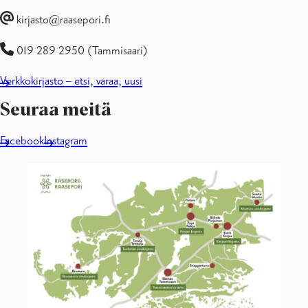
Kokous- ja opiskelutilat
kirjasto@raasepori.fi
Lapset ja nuoret
Lapset
019 289 2950 (Tammisaari)
Nuorille
Palvelut kouluille ja päiväkodeille
Verkkokirjasto – etsi, varaa, uusi
Vanhemmille
Tapahtumat ja näyttelyt
Seuraa meitä
Facebook
Instagram