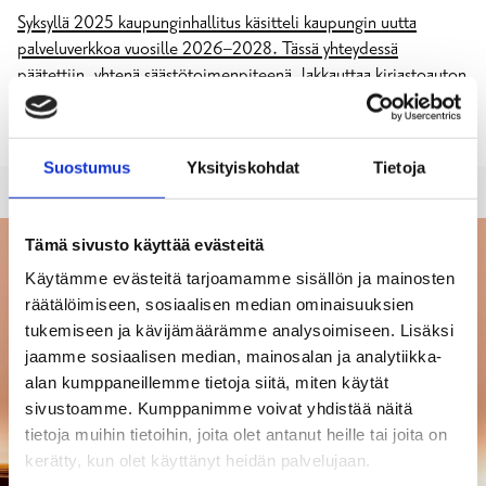
Syksyllä 2025 kaupunginhallitus käsitteli kaupungin uutta
palveluverkkoa vuosille 2026–2028. Tässä yhteydessä
päätettiin, yhtenä säästötoimenpiteenä, lakkauttaa kirjastoauton
toiminta 31.7.2026 mennessä.
Kirjastoauton viimeinen reitti kulkee 20.5.2026.
Suostumus
Yksityiskohdat
Tietoja
Tämä sivusto käyttää evästeitä
Käytämme evästeitä tarjoamamme sisällön ja mainosten
räätälöimiseen, sosiaalisen median ominaisuuksien
tukemiseen ja kävijämäärämme analysoimiseen. Lisäksi
jaamme sosiaalisen median, mainosalan ja analytiikka-
alan kumppaneillemme tietoja siitä, miten käytät
sivustoamme. Kumppanimme voivat yhdistää näitä
tietoja muihin tietoihin, joita olet antanut heille tai joita on
kerätty, kun olet käyttänyt heidän palvelujaan.