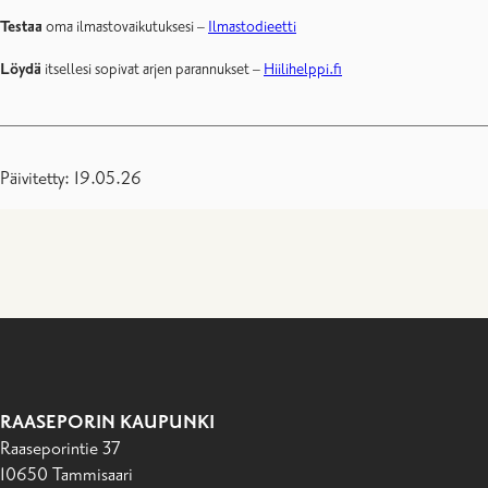
Testaa
oma ilmastovaikutuksesi –
Ilmastodieetti
Löydä
itsellesi sopivat arjen parannukset –
Hiilihelppi.fi
Päivitetty: 19.05.26
RAASEPORIN KAUPUNKI
Raaseporintie 37
10650 Tammisaari