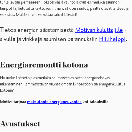
tuhlailevaan perheeseen. Jokapäiväisiä valintoja ovat esimerkiksi asunnon
lämpötila, kulutettu käyttövesi, ilmanvaihdon säädöt, päällä olevat laitteet ja
valaistus. Muista myös vaikuttaa taloyhtiössäsi!
Tietoa energian säästämisestä
Motivan kuluttajille
-
sivulla ja vinkkejä asumisen parannuksiin
Hiilihelppi
.
Energiaremontti kotona
Haluatko lisätietoja esimerkiksi seuraavista asioista: energiatehokas
rakentaminen, lämmitystavan valinta omaan kiinteistöön tai energiankulutus
kotona?
Motiva tarjoaa
maksutonta energianeuvontaa
kotitalouksille
.
Avustukset