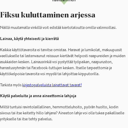
Fiksu kuluttaminen arjessa
Näillä muutamalla vinkillä voit edistää kiertotaloutta omilla valinnoillasi.
Lainaa, käytä yhteisesti ja kierrätä
Kaikkia käyttötavaroita ei tarvitse omistaa. Haravat ja lumikolat, makuupussit
vaellukselle tai lastenvaunut reissuun kiertävät helposti naapureiden ja muiden
asukkaiden kesken. Lainausrinkiä voi pystyttää työpaikan, naapuruston,
harrastusryhmän tai Facebook-tuttujen kesken. Itselle tarpeettomia ja
käyttökelpoisia tavaroita voi myydä tai lahjoittaa kirpputorilla.
Tarkista myös
kirjastopalveluista lainattavat tavarat!
Käytä palveluita ja anna aineettomia lahjoja
Miltä tuntuisi ravintolaillallinen, hemmotteluhoito, pyörän huolto, kodin
siivous tai itse keitetty hillo lahjana? Aineeton lahja voi olla tukea paikalliselle
yritykselle tai itse tehty palvelus.