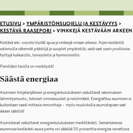
ETUSIVU
>
YMPÄRISTÖNSUOJELU JA KESTÄVYYS
>
KESTÄVÄ RAASEPORI
>
VINKKEJÄ KESTÄVÄÄN ARKEEN
Kestävä arki -osiosta löydät apua ja vinkkejä omaan arkeesi. Arjen kestävillä
valinnoilla vähennät päästöjä ja suojelet ympäristöä, sekä saat usein positiivisia
hyötyjä kukkarolle, terveydelle ja hyvinvoinnille.
Pienilläkin teoilla on merkitystä!
Säästä energiaa
Asumisen hiilijalanjälkeen ja energiankulutukseen vaikuttavat rakennuksen
lämmitysmuoto, tekniset ominaisuudet ja neliömäärä. Energiafiksu asuminen ei
kuitenkaan vaadi mittavia remontteja – myös muutoksilla asumistapaan saat
aikaan säästöä!
Asumistavat vaikuttavat energiankulutukseen merkittävästi. Samanlaisessa
asunnossa kestävästi asuva perhe voi säästää 50 prosenttia energiaa verrattuna