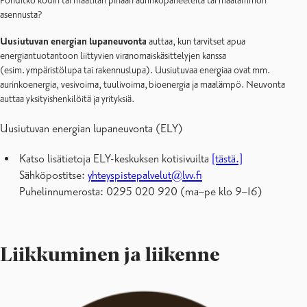
Pohditko kodin tai maatilan pihaan aurinkopaneeleita tai maalämmön
asennusta?
Uusiutuvan energian lupaneuvonta
auttaa, kun tarvitset apua
energiantuotantoon liittyvien viranomaiskäsittelyjen kanssa
(esim. ympäristölupa tai rakennuslupa). Uusiutuvaa energiaa ovat mm.
aurinkoenergia, vesivoima, tuulivoima, bioenergia ja maalämpö. Neuvonta
auttaa yksityishenkilöitä ja yrityksiä.
Uusiutuvan energian lupaneuvonta (ELY)
Katso lisätietoja ELY-keskuksen kotisivuilta
[tästä.]
Sähköpostitse:
yhteyspistepalvelut@lvv.fi
Puhelinnumerosta: 0295 020 920 (ma–pe klo 9–16)
Liikkuminen ja liikenne