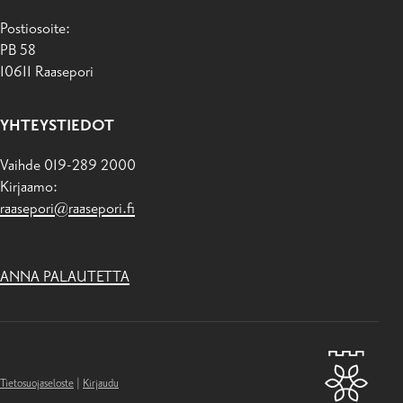
Postiosoite:
PB 58
10611 Raasepori
YHTEYSTIEDOT
Vaihde 019-289 2000
Kirjaamo:
raasepori@raasepori.fi
ANNA PALAUTETTA
Tietosuojaseloste
|
Kirjaudu