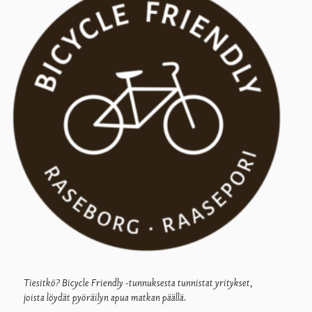
Tiesitkö?
Bicycle Friendly
-tunnuksesta tunnistat yritykset,
joista löydät pyöräilyn apua matkan päällä.