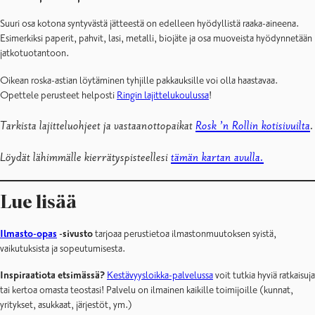
Suuri osa kotona syntyvästä jätteestä on edelleen hyödyllistä raaka-aineena.
Esimerkiksi paperit, pahvit, lasi, metalli, biojäte ja osa muoveista hyödynnetään
jatkotuotantoon.
Oikean roska-astian löytäminen tyhjille pakkauksille voi olla haastavaa.
Opettele perusteet helposti
Ringin lajittelukoulussa
!
Tarkista lajitteluohjeet ja vastaanottopaikat
Rosk ’n Rollin kotisivuilta
.
Löydät lähimmälle kierrätyspisteellesi
tämän kartan avulla.
Lue lisää
Ilmasto-opas
-sivusto
tarjoaa perustietoa ilmastonmuutoksen syistä,
vaikutuksista ja sopeutumisesta.
Inspiraatiota etsimässä?
Kestävyysloikka-palvelussa
voit tutkia hyviä ratkaisuja
tai kertoa omasta teostasi! Palvelu on ilmainen kaikille toimijoille (kunnat,
yritykset, asukkaat, järjestöt, ym.)