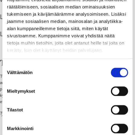
räätälöimiseen, sosiaalisen median ominaisuuksien
tukemiseen ja kävijämäärämme analysoimiseen. Lisäksi
Löydä sähköautojen julkiset latauspisteet:
Virta-app
jaamme sosiaalisen median, mainosalan ja analytiikka-
alan kumppaneillemme tietoja siitä, miten käytät
Löydä kaasuautojen julkiset tankkauspisteet:
Gasum
sivustoamme. Kumppanimme voivat yhdistää näitä
tietoja muihin tietoihin, joita olet antanut heille tai joita on
kerätty, kun olet käyttänyt heidän palvelujaan.
Työpaikoilla
Suostumuksen
Välttämätön
valinta
Työmatkaliikunta toimii hyvänä vastapainona istumatyön ja vähäisen
arkiliikunnan rasitukselle. Kannustamalla työntekijää liikkumaan jalan tai
pyöräillen, edistät työntekijän terveyttä ja työssä jaksamista. Työntekijänä voit
Mieltymykset
kysyä työpaikaltasi tukea työmatkan kulkuun joukkoliikenteellä,
etätyöskentelyyn tai liikkumisen työsuhde-etuihin.
Tilastot
Työpaikkojen neljä helppoa askelta kestävämpään liikkumiseen
Varmista sopivat säilytystilat pyörille sekä pukuhuoneet vaatteiden
Markkinointi
vaihtamiseen.