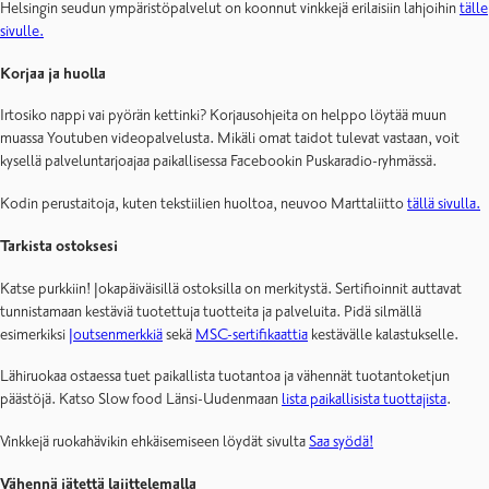
Helsingin seudun ympäristöpalvelut on koonnut vinkkejä erilaisiin lahjoihin
tälle
sivulle.
Korjaa ja huolla
Irtosiko nappi vai pyörän kettinki? Korjausohjeita on helppo löytää muun
muassa Youtuben videopalvelusta. Mikäli omat taidot tulevat vastaan, voit
kysellä palveluntarjoajaa paikallisessa Facebookin Puskaradio-ryhmässä.
Kodin perustaitoja, kuten tekstiilien huoltoa, neuvoo Marttaliitto
tällä sivulla.
Tarkista ostoksesi
Katse purkkiin! Jokapäiväisillä ostoksilla on merkitystä. Sertifioinnit auttavat
tunnistamaan kestäviä tuotettuja tuotteita ja palveluita. Pidä silmällä
esimerkiksi
Joutsenmerkkiä
sekä
MSC-sertifikaattia
kestävälle kalastukselle.
Lähiruokaa ostaessa tuet paikallista tuotantoa ja vähennät tuotantoketjun
päästöjä. Katso Slow food Länsi-Uudenmaan
lista paikallisista tuottajista
.
Vinkkejä ruokahävikin ehkäisemiseen löydät sivulta
Saa syödä!
Vähennä jätettä lajittelemalla