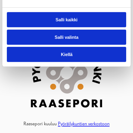
Selvitä henkilöstön tarpeet ja tarjoa soveltuvia liikkumisen työsuhde-etuja.
Hanki parkkipaikalle latauspisteet sähkökäyttöisille ajoneuvoille.
Kampanjoi yhteiskäyttöautojen ja kimppakyytien puolesta.
Salli kaikki
Salli valinta
Kiellä
Raasepori kuuluu
Pyöräilykuntien verkostoon