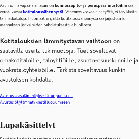
Asunnon ja vapaa-ajan asunnon
kunnossapito- ja perusparannustöihin
saa
verotuksessa
kotitalousvähennystä
.
Vähennys koskee aina työtä, ei tarvikkeita
tai matkakuluja. Huomaathan, että kotitalousvähennystä saa järjestelmien
asennuksen lisäksi niiden puhdistuksesta ja huollosta.
Kotitalouksien lämmitystavan vaihtoon
on
saatavilla useita tukimuotoja. Tuet soveltuvat
omakotitaloille, taloyhtiöille, asunto-osuuskunnille ja
vuokrataloyhteisöille. Tarkista soveltavuus kunkin
avustuksen kohdalta.
Avustus kaasulämmityksestä luopumiseen
Avustus öljylämmityksestä luopumiseen
Lupakäsittelyt