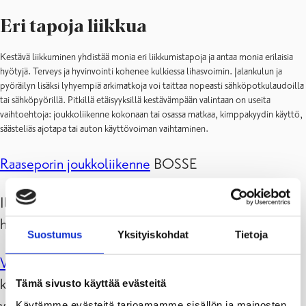
Eri tapoja liikkua
Kestävä liikkuminen yhdistää monia eri liikkumistapoja ja antaa monia erilaisia
hyötyjä. Terveys ja hyvinvointi kohenee kulkiessa lihasvoimin. Jalankulun ja
pyöräilyn lisäksi lyhyempiä arkimatkoja voi taittaa nopeasti sähköpotkulaudoilla
tai sähköpyörillä. Pitkillä etäisyyksillä kestävämpään valintaan on useita
vaihtoehtoja: joukkoliikenne kokonaan tai osassa matkaa, kimppakyydin käyttö,
säästeliäs ajotapa tai auton käyttövoiman vaihtaminen.
Raaseporin joukkoliikenne
BOSSE
Ilmastopaneelin
Autokalkulaattori
auttaa arvioimaan
henkilöauton ilmastovaikutukset ja kustannukset.
Suostumus
Yksityiskohdat
Tietoja
Visit Raseborgin sivuilta
löydät muun muassa
kaupungin runsaat pyöräilyreitit ja muita liikkumisen
Tämä sivusto käyttää evästeitä
vinkkejä!
Käytämme evästeitä tarjoamamme sisällön ja mainosten