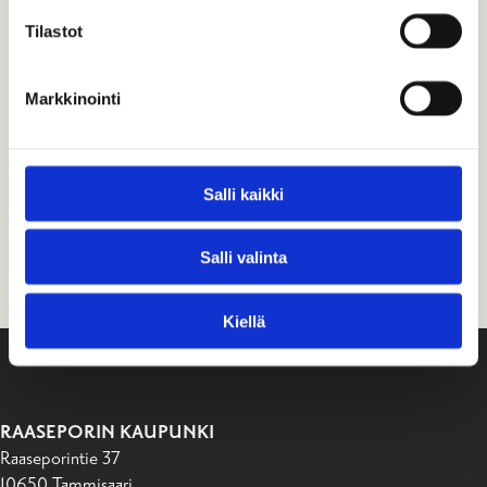
Vastasit:
Tilastot
Auta meitä parantamaan tätä sivua:
Jos haluat, voit antaa tarkempaa palautetta. Huomaa, että emme vastaa
Markkinointi
palautteisiin tai kysymyksiin, jotka on lähetetty tällä lomakkeella. Älä
kirjoita viestiin kenenkään henkilökohtaisia tietoja, esimerkiksi nimeä. Jos
sinulla on kysyttävää omasta asiastasi, ota yhteyttä vaihteeseen 019 289
2000 tai tiedotus@raasepori.fi.
Salli kaikki
Löysitkö tältä sivulta etsimäsi tiedon?
Salli valinta
Kyllä
Osittain
En
Kiellä
RAASEPORIN KAUPUNKI
Raaseporintie 37
10650 Tammisaari