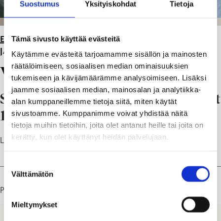
Suostumus
Yksityiskohdat
Tietoja
Tämä sivusto käyttää evästeitä
ETUSIVU
>
KAUPUNKI JA PÄÄTÖKSENTEKO
>
VAALIT
JA ÄÄNESTÄMINEN
Käytämme evästeitä tarjoamamme sisällön ja mainosten
räätälöimiseen, sosiaalisen median ominaisuuksien
Vaalit ja äänestäminen
tukemiseen ja kävijämäärämme analysoimiseen. Lisäksi
jaamme sosiaalisen median, mainosalan ja analytiikka-
Seuraavat vaalit: Eduskuntavaalit
alan kumppaneillemme tietoja siitä, miten käytät
sivustoamme. Kumppanimme voivat yhdistää näitä
18.4.2027
tietoja muihin tietoihin, joita olet antanut heille tai joita on
kerätty, kun olet käyttänyt heidän palvelujaan.
Lisätietoa
Vaalit.fi
Suostumuksen
Välttämätön
valinta
Päivitetty: 17.10.25
Mieltymykset