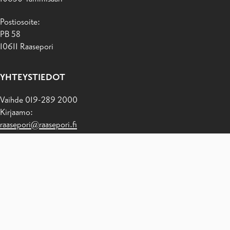
Postiosoite:
PB 58
10611 Raasepori
YHTEYSTIEDOT
Vaihde 019-289 2000
Kirjaamo:
raasepori@raasepori.fi
ANNA PALAUTETTA
Tietosuojaseloste
|
Kirjaudu