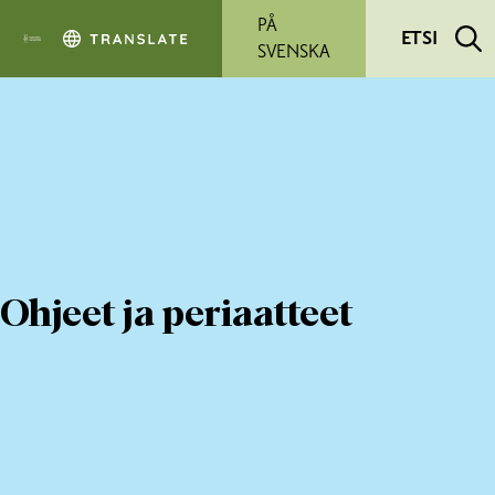
Siirry pääsisältöön
PÅ
ETSI
SVENSKA
Ohjeet ja periaatteet