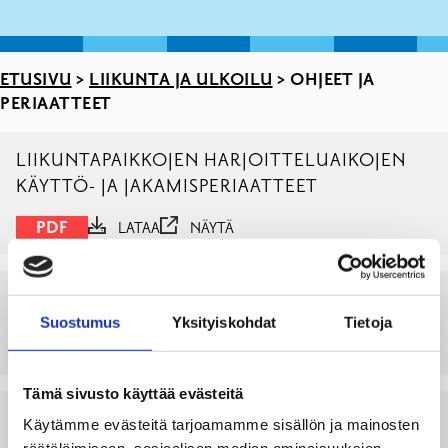
ETUSIVU
>
LIIKUNTA JA ULKOILU
>
OHJEET JA
PERIAATTEET
LIIKUNTAPAIKKOJEN HARJOITTELUAIKOJEN
KÄYTTÖ- JA JAKAMISPERIAATTEET
PDF
LATAA
NÄYTÄ
TOIMINTA-AVUSTUKSEN JAKOPERUSTEET
Suostumus
Yksityiskohdat
Tietoja
LADDA NER
VISA
Tämä sivusto käyttää evästeitä
KOULUTUSAVUSTUSTEN
Käytämme evästeitä tarjoamamme sisällön ja mainosten
MYÖNTÄMISPERIAATTEET