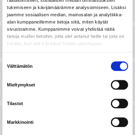
räätälöimiseen, sosiaalisen median ominaisuuksien
tukemiseen ja kävijämäärämme analysoimiseen. Lisäksi
LATAA
NÄYTÄ
jaamme sosiaalisen median, mainosalan ja analytiikka-
alan kumppaneillemme tietoja siitä, miten käytät
sivustoamme. Kumppanimme voivat yhdistää näitä
LIIKUNTAPAIKKOJEN MAINOSTAULUT
tietoja muihin tietoihin, joita olet antanut heille tai joita on
kerätty, kun olet käyttänyt heidän palvelujaan.
LATAA
NÄYTÄ
Suostumuksen
Välttämätön
valinta
PERIAATTEITA URHEILUSTIPENDIEN
MYÖNTÄMISELLE
Mieltymykset
LATAA
NÄYTÄ
Tilastot
YHDISTYSTEN OMISTAMIEN LIIKUNTAPAIKKOJEN
KÄYTTÖAVUSTUSTEN JAKOPERUSTEET
Markkinointi