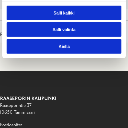
LADDA NER
VISA
Salli kaikki
Salli valinta
Päivitetty: 10.06.25
Kiellä
RAASEPORIN KAUPUNKI
Raaseporintie 37
10650 Tammisaari
Postiosoite: