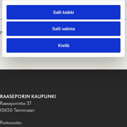
Salli kaikki
Salli valinta
Päivitetty: 04.08.26
Kiellä
RAASEPORIN KAUPUNKI
Raaseporintie 37
10650 Tammisaari
Postiosoite: