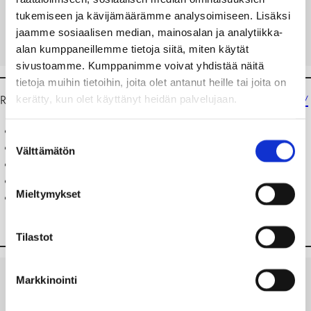
Rakennuslupa ja liitteet
OHJE ARK 11 D
tukemiseen ja kävijämäärämme analysoimiseen. Lisäksi
Rakennusrekisterin korjaus
jaamme sosiaalisen median, mainosalan ja analytiikka-
Rakennusvalvonnan lomakkeet
LATAA
NÄYTÄ
alan kumppaneillemme tietoja siitä, miten käytät
Rakennusvalvonnan taksat
sivustoamme. Kumppanimme voivat yhdistää näitä
Rakennusvalvonnan yhteystiedot
tietoja muihin tietoihin, joita olet antanut heille tai joita on
kerätty, kun olet käyttänyt heidän palvelujaan.
RT-kortistoista, joita voi ostaa
https://www.rakennustietokauppa.fi/
RT-kortti 15-103398: Asemapiirustuksen laatiminen
Suostumuksen
RT-kortti 15-103397: Pääpiirustusten laatiminen
Välttämätön
valinta
RT-kortti 15-11124: Piirustuslehti. Rakennuspiirustukset
RT-kortti 15-103396: Rakennuspiirustukset. Esitystapaohjeita
Mieltymykset
RT-kortti 15-10849: Muutos- ja korjausrakentamisen
piirustukset
Tilastot
HYVÄ ASEMAPIIRROS
Markkinointi
LATAA
NÄYTÄ