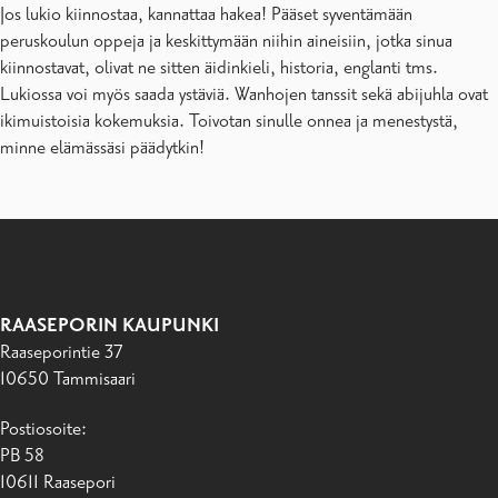
Jos lukio kiinnostaa, kannattaa hakea! Pääset syventämään
peruskoulun oppeja ja keskittymään niihin aineisiin, jotka sinua
kiinnostavat, olivat ne sitten äidinkieli, historia, englanti tms.
Lukiossa voi myös saada ystäviä. Wanhojen tanssit sekä abijuhla ovat
ikimuistoisia kokemuksia. Toivotan sinulle onnea ja menestystä,
minne elämässäsi päädytkin!
RAASEPORIN KAUPUNKI
Raaseporintie 37
10650 Tammisaari
Postiosoite:
PB 58
10611 Raasepori