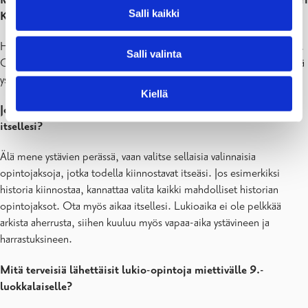
Salli kaikki
Karjaan lukiosta?
Hyviä muistoja: Karjaan lukio oli sopivan kokoinen lukio, ei liian iso.
Salli valinta
Opettajat olivat supermukavia ja ammattitaitoisia, ja minulla oli hyvä
ystäväporukka. Ilmapiiri oli kannustava ja turvallinen.
Kiellä
Jos aloittaisit lukio-opinnot nyt, minkä neuvon antaisit
itsellesi?
Älä mene ystävien perässä, vaan valitse sellaisia valinnaisia
opintojaksoja, jotka todella kiinnostavat itseäsi. Jos esimerkiksi
historia kiinnostaa, kannattaa valita kaikki mahdolliset historian
opintojaksot. Ota myös aikaa itsellesi. Lukioaika ei ole pelkkää
arkista aherrusta, siihen kuuluu myös vapaa-aika ystävineen ja
harrastuksineen.
Mitä terveisiä lähettäisit lukio-opintoja miettivälle 9.-
luokkalaiselle?