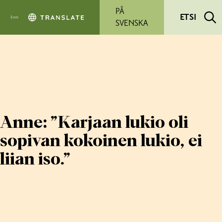
Siirry pääsisältöön
PÅ
ETSI
SVENSKA
Anne: ”Karjaan lukio oli
sopivan kokoinen lukio, ei
liian iso.”