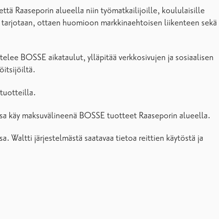
ä Raaseporin alueella niin työmatkailijoille, koululaisille
sa tarjotaan, ottaen huomioon markkinaehtoisen liikenteen sekä
telee BOSSE aikataulut, ylläpitää verkkosivujen ja sosiaalisen
itsijöiltä.
tuotteilla.
issa käy maksuvälineenä BOSSE tuotteet Raaseporin alueella.
 Waltti järjestelmästä saatavaa tietoa reittien käytöstä ja