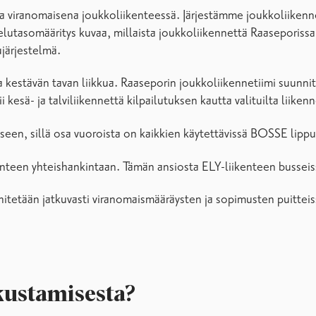
viranomaisena joukkoliikenteessä. Järjestämme joukkoliikennett
lvelutasomääritys kuvaa, millaista joukkoliikennettä Raaseporis
järjestelmä.
 kestävän tavan liikkua. Raaseporin joukkoliikennetiimi suunnit
kesä- ja talviliikennettä kilpailutuksen kautta valituilta liikennö
en, sillä osa vuoroista on kaikkien käytettävissä BOSSE lippu
enteen yhteishankintaan. Tämän ansiosta ELY-liikenteen busse
tetään jatkuvasti viranomaismääräysten ja sopimusten puitteissa.
tkustamisesta?