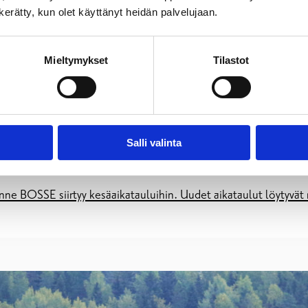
n kerätty, kun olet käyttänyt heidän palvelujaan.
Mieltymykset
Tilastot
örät Raaseporissa -BOSSEn kesätervehdys
Salli valinta
nne BOSSE siirtyy kesäaikatauluihin. Uudet aikataulut löytyvät r