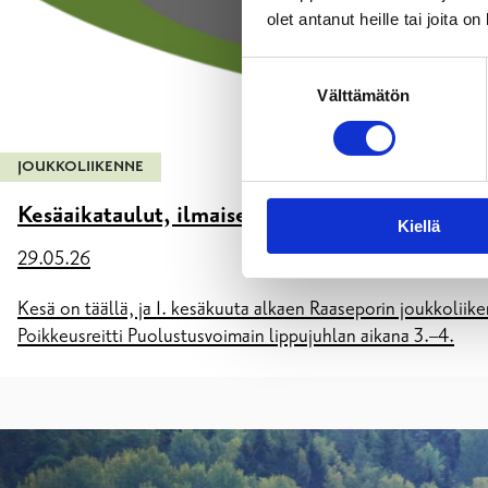
olet antanut heille tai joita o
Suostumuksen
Välttämätön
valinta
JOUKKOLIIKENNE
Kesäaikataulut, ilmaiset matkat ja kaupunkipy
Kiellä
29.05.26
Kesä on täällä, ja 1. kesäkuuta alkaen Raaseporin joukkoliike
Poikkeusreitti Puolustusvoimain lippujuhlan aikana 3.–4.