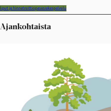
liput ja hinnat
reittiopas
asiakaspalvelu
Ajankohtaista