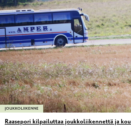
JOUKKOLIIKENNE
Raasepori kilpailuttaa joukkoliikennettä ja ko