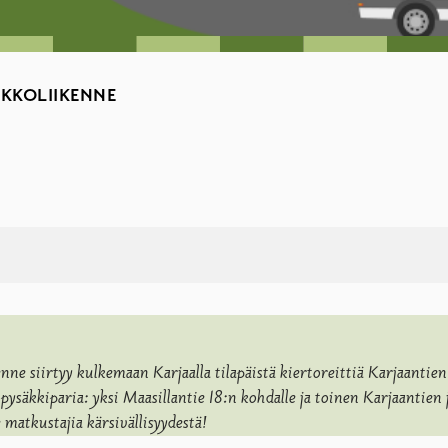
KKOLIIKENNE
e siirtyy kulkemaan Karjaalla tilapäistä kiertoreittiä Karjaantie
ista pysäkkiparia: yksi Maasillantie 18:n kohdalle ja toinen Karjaanti
atkustajia kärsivällisyydestä!