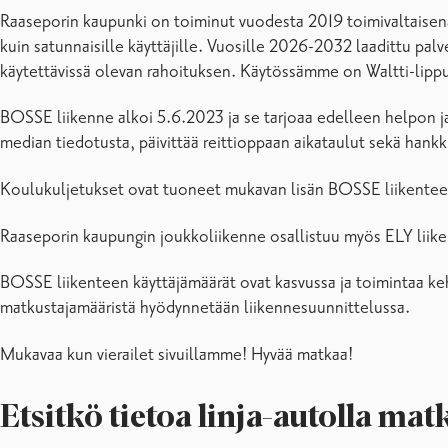
Mikroliikennelupa
Raaseporin kaupunki on toiminut vuodesta 2019 toimivaltaisena 
Taksipalvelut
kuin satunnaisille käyttäjille. Vuosille 2026-2032 laadittu pa
Usein kysytyt kysymykset
käytettävissä olevan rahoituksen. Käytössämme on Waltti-lippu
Yhteystiedot ja palvelupisteet
BOSSE liikenne alkoi 5.6.2023 ja se tarjoaa edelleen helpon ja
median tiedotusta, päivittää reittioppaan aikataulut sekä hankkii 
Koulukuljetukset ovat tuoneet mukavan lisän BOSSE liikenteese
Raaseporin kaupungin joukkoliikenne osallistuu myös ELY liik
BOSSE liikenteen käyttäjämäärät ovat kasvussa ja toimintaa kehi
matkustajamääristä hyödynnetään liikennesuunnittelussa.
Mukavaa kun vierailet sivuillamme! Hyvää matkaa!
Etsitkö tietoa linja-autolla ma