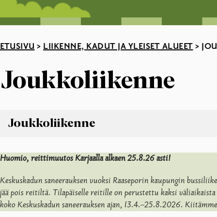
ETUSIVU
>
LIIKENNE, KADUT JA YLEISET ALUEET
>
JOU
Joukkoliikenne
Joukkoliikenne
Joukkoliikenne
Huomio, reittimuutos Karjaalla alkaen 25.8.26 asti!
Aikataulut ja reitit
Epassi työmatkaetu
Keskuskadun saneerauksen vuoksi Raaseporin kaupungin bussiliikenn
Joukkoliikenteen dokumentit
jää pois reitiltä. Tilapäiselle reitille on perustettu kaksi väliaika
Kaupunkipyörät
koko Keskuskadun saneerauksen ajan, 13.4.–25.8.2026. Kiitämme m
Liput ja hinnat