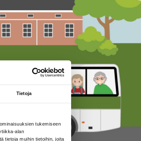
Tietoja
 ominaisuuksien tukemiseen
tiikka-alan
ietoja muihin tietoihin, joita