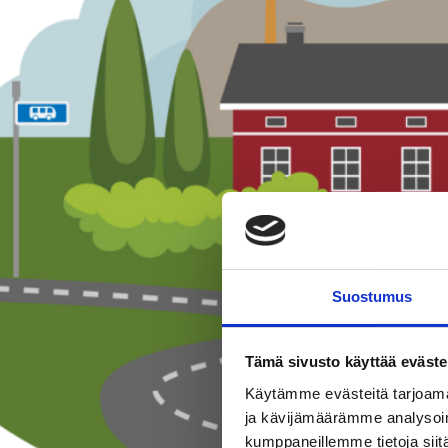
Suostumus
Tämä sivusto käyttää eväste
Käytämme evästeitä tarjoama
ja kävijämäärämme analysoim
kumppaneillemme tietoja siitä