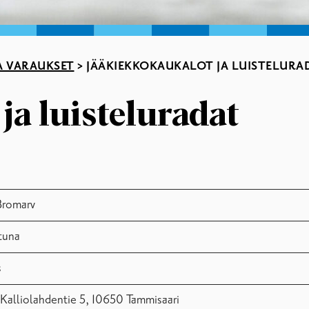
A VARAUKSET
>
JÄÄKIEKKOKAUKALOT JA LUISTELURA
a luisteluradat
Bromarv
tuna
s
 Kalliolahdentie 5, 10650 Tammisaari