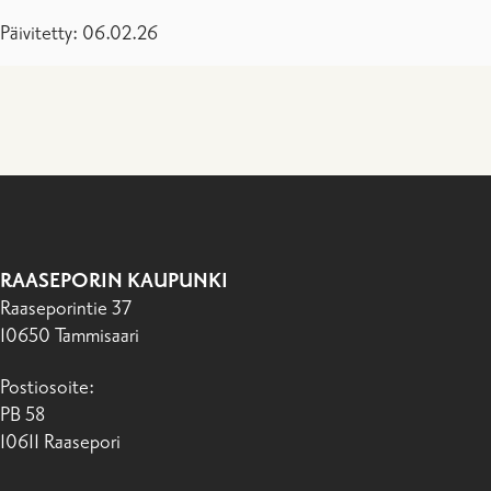
Päivitetty: 06.02.26
RAASEPORIN KAUPUNKI
Raaseporintie 37
10650 Tammisaari
Postiosoite:
PB 58
10611 Raasepori