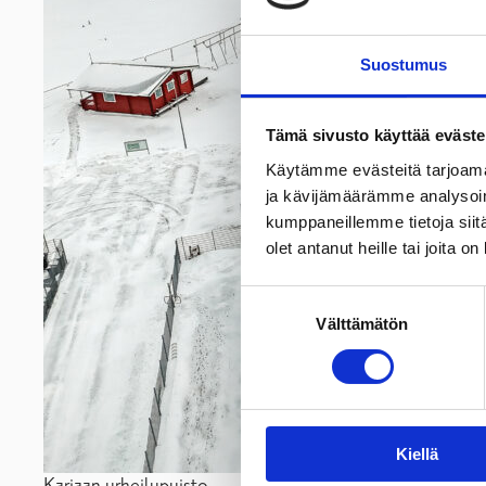
Suostumus
Tämä sivusto käyttää eväste
Käytämme evästeitä tarjoama
ja kävijämäärämme analysoim
kumppaneillemme tietoja siitä
olet antanut heille tai joita o
Suostumuksen
Välttämätön
valinta
Kiellä
Karjaan urheilupuisto