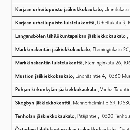
Karjaan urheilupuisto jääkiekkokaukalo,
Urheilukatu
Karjaan urheilupuisto luistelukenttä,
Urheilukatu 3, 
Langansbölen lähiliikuntapaikan
jääkiekkokaukalo
, 
Markkinakentän jääkiekkokaukalo
, Fleminginkatu 26
Markkinakentän luistelukenttä
, Fleminginkatu 26, 1
Mustion jääkiekkokaukalo
, Lindnäsintie 4, 10360 Mu
Pohjan kirkonkylän
jääkiekkokaukalo
, Vanha Turunti
Skogbyn jääkiekkokenttä
, Mannerheimintie 69, 1068
Tenholan jääkiekkokaukalo
, Pitäjäntie , 10520 Tenhol
Österbyn lähiliikuntapaikan jääkiekkokaukalo
, Opet