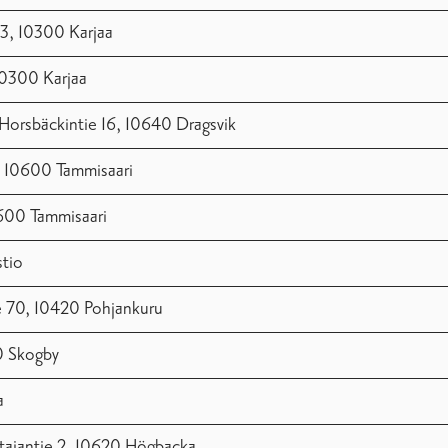
 3, 10300 Karjaa
10300 Karjaa
Horsbäckintie 16, 10640 Dragsvik
, 10600 Tammisaari
0600 Tammisaari
stio
e 70, 10420 Pohjankuru
0 Skogby
a
tajantie 2, 10620 Högbacka