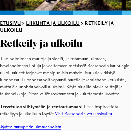
ETUSIVU
>
LIIKUNTA JA ULKOILU
>
RETKEILY JA
ULKOILU
Retkeily ja ulkoilu
Tule poimimaan marjoja ja sieniä, kalastamaan, uimaan,
havainnoimaan lintuja ja vaeltamaan metsissä! Raaseporin kaupungin
ulkoilualueet tarjoavat monipuolisia mahdollisuuksia virkistyä
luonnossa. Luonnossa voit vapaasti nauttia jokamiehenoikeuksista,
mutta älä unohda velvollisuuksiasi. Käytä alueilla olevia reittejä ja
taukopaikkoja. Siten vältät roskaamasta ja kuluttamasta luontoa.
Tervetuloa viihtymään ja rentoutumaan!
Lisää inspiraatiota
retkeilyyn ja ulkoiluun löydät
Visit Raaseporin verkkosivuilta
Tietoa raaseporin uimarannoista