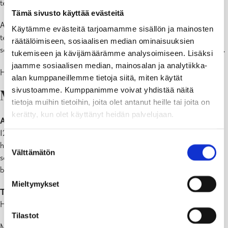
teltassa
kesäisin 1.5. – 31.8.
Tämä sivusto käyttää evästeitä
Alueella on tilaa 15 asuntovaunulle tai matkailuautolle, 30
Käytämme evästeitä tarjoamamme sisällön ja mainosten
telttapaikkaa, yleinen uimaranta, grillikatos, bajamaja sekä
räätälöimiseen, sosiaalisen median ominaisuuksien
septitankki. Tällä hetkellä alueella ei ole sähköä eikä juoksevaa vettä.
tukemiseen ja kävijämäärämme analysoimiseen. Lisäksi
jaamme sosiaalisen median, mainosalan ja analytiikka-
HUOM! Alueella ei ole kaupungin henkilökuntaa.
alan kumppaneillemme tietoja siitä, miten käytät
sivustoamme. Kumppanimme voivat yhdistää näitä
Maksut 2026
tietoja muihin tietoihin, joita olet antanut heille tai joita on
kerätty, kun olet käyttänyt heidän palvelujaan.
Asuntovaunusta tai -autosta
perittävä maksu on 15 euroa/vrk (klo
12.00-12.00) tai kaudelta 300 euroa (1.5. – 31.8.). Hinta sisältää 4
Suostumuksen
henkilöä, lisähenkilöstä peritään 3 euroa/vrk. Hintaan sisältyvät
Välttämätön
valinta
septitankin ja harmaan veden tyhjennys sekä grillikatoksen ja
bajamajan käyttö.
Mieltymykset
Telttapaikasta
perittävä maksu on 10 euroa/vrk (klo 12.00-12.00).
Hinta sisältää 4 henkilöä, lisähenkilöstä peritään 3 euroa/vrk.
Tilastot
Maksu maksetaan laskua vastaan.