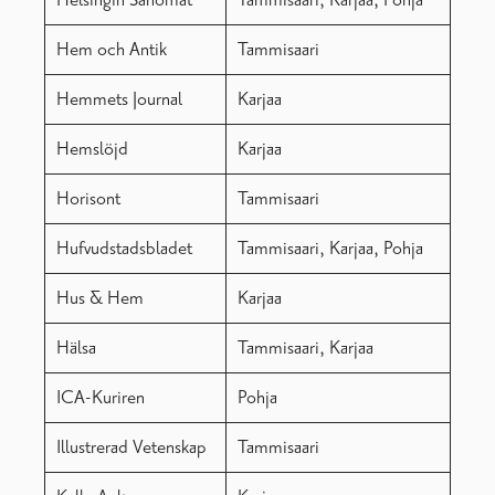
Helsingin Sanomat
Tammisaari, Karjaa, Pohja
Hem och Antik
Tammisaari
Hemmets Journal
Karjaa
Hemslöjd
Karjaa
Horisont
Tammisaari
Hufvudstadsbladet
Tammisaari, Karjaa, Pohja
Hus & Hem
Karjaa
Hälsa
Tammisaari, Karjaa
ICA-Kuriren
Pohja
Illustrerad Vetenskap
Tammisaari