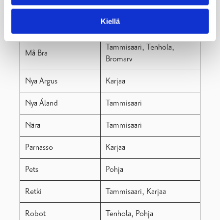
Min Häst
Tammisaari
Kiellä
Mondo
Karjaa
Tammisaari, Tenhola,
Må Bra
Bromarv
Nya Argus
Karjaa
Nya Åland
Tammisaari
Nära
Tammisaari
Parnasso
Karjaa
Pets
Pohja
Retki
Tammisaari, Karjaa
Robot
Tenhola, Pohja