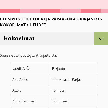
ETUSIVU
>
KULTTUURI JA VAPAA-AIKA
>
KIRJASTO
>
KOKOELMAT
>
LEHDET
Kokoelmat
Kokoelmat
Seuraavat lehdet löytyvät kirjastoista:
Lehdet
Lehti
A-Ö
Kirjasto
Aku Ankka
Tammisaari, Karjaa
Allers
Tenhola
Allt i Hemmet
Tammisaari