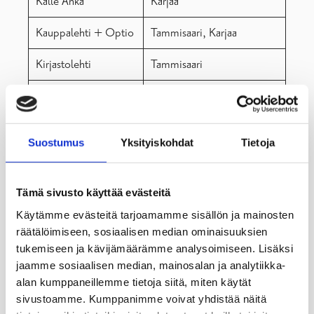
Kalle Anka
Karjaa
Kauppalehti + Optio
Tammisaari, Karjaa
Kirjastolehti
Tammisaari
Kodin Kuvalehti
Tammisaari, Pohja
Kommuntorget
Tammisaari
Suostumus
Yksityiskohdat
Tietoja
Koti & Keittiö
Tammisaari
Kotiliesi
Karjaa
Tämä sivusto käyttää evästeitä
Käytämme evästeitä tarjoamamme sisällön ja mainosten
Kotipuutarha
Karjaa
räätälöimiseen, sosiaalisen median ominaisuuksien
tukemiseen ja kävijämäärämme analysoimiseen. Lisäksi
Kotivinkki
Bromarv
jaamme sosiaalisen median, mainosalan ja analytiikka-
alan kumppaneillemme tietoja siitä, miten käytät
Kulttuurivihkot
Karjaa
sivustoamme. Kumppanimme voivat yhdistää näitä