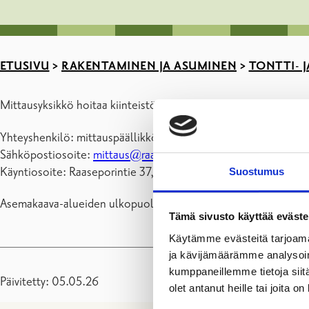
ETUSIVU
>
RAKENTAMINEN JA ASUMINEN
>
TONTTI- J
Mittausyksikkö hoitaa kiinteistönmuodostustehtävät asemakaava
Yhteyshenkilö: mittauspäällikkö Roger Nyberg, puh. 019 289 3
Sähköpostiosoite:
mittaus@raasepori.fi
.
Käyntiosoite: Raaseporintie 37, 10650 Tammisaari.
Suostumus
Asemakaava-alueiden ulkopuolella kiinteistönmuodostustehtäv
Tämä sivusto käyttää eväste
Käytämme evästeitä tarjoama
ja kävijämäärämme analysoim
kumppaneillemme tietoja siitä
Päivitetty: 05.05.26
olet antanut heille tai joita o