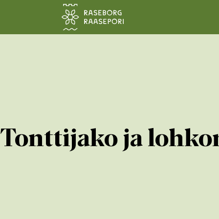
Siirry pääsisältöön
Tonttijako ja lohk