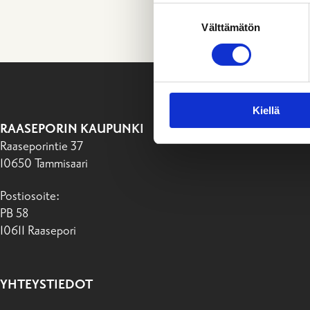
Suostumuksen
Välttämätön
valinta
Kiellä
RAASEPORIN KAUPUNKI
Raaseporintie 37
10650 Tammisaari
Postiosoite:
PB 58
10611 Raasepori
YHTEYSTIEDOT