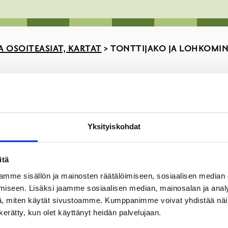
A OSOITEASIAT, KARTAT
>
TONTTIJAKO JA LOHKOMI
-alueella (tontinmittaukset, yleisen alueen mittaukset jne.).
821
Yksityiskohdat
istä vastaa Maanmittauslaitos.
itä
mme sisällön ja mainosten räätälöimiseen, sosiaalisen median
iseen. Lisäksi jaamme sosiaalisen median, mainosalan ja analy
, miten käytät sivustoamme. Kumppanimme voivat yhdistää näitä t
n kerätty, kun olet käyttänyt heidän palvelujaan.