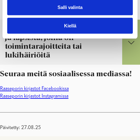
henkilökunnalta!
Salli valinta
Kiellä
Omppuhylly – kirjoja lapsille
ja lapsista, joilla on
toimintarajoitteita tai
lukihäiriöitä
Seuraa meitä sosiaalisessa mediassa!
Raaseporin kirjastot Facebookissa
Raaseporin kirjastot Instagramissa
Päivitetty: 27.08.25