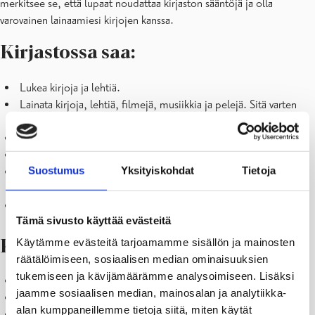
merkitsee se, että lupaat noudattaa kirjaston sääntöjä ja olla
Lehdet
varovainen lainaamiesi kirjojen kanssa.
Kokous- ja opiskelutilat
Lapset ja nuoret
Kirjastossa saa:
Lapset
Nuorille
Lukea kirjoja ja lehtiä.
Palvelut kouluille ja päiväkodeille
Lainata kirjoja, lehtiä, filmejä, musiikkia ja pelejä. Sitä varten
Vanhemmille
tarvitset kirjastokortin.
Tapahtumat ja näyttelyt
Jutella ja seurustella.
Tehdä läksyjä.
Suostumus
Yksityiskohdat
Tietoja
Syödä eväitä, mutta noudata kirjastosi ohjeita ja lue kylttejä tai
kysy henkilökunnalta.
Vain oleskella.
Tämä sivusto käyttää evästeitä
Käytämme evästeitä tarjoamamme sisällön ja mainosten
Kirjastossa ei saa:
räätälöimiseen, sosiaalisen median ominaisuuksien
tukemiseen ja kävijämäärämme analysoimiseen. Lisäksi
Huutaa, riehua tai muuten häiritä muita.
jaamme sosiaalisen median, mainosalan ja analytiikka-
Sotkea kirjoja tai huonekaluja.
alan kumppaneillemme tietoja siitä, miten käytät
Tuhota tavaroita.