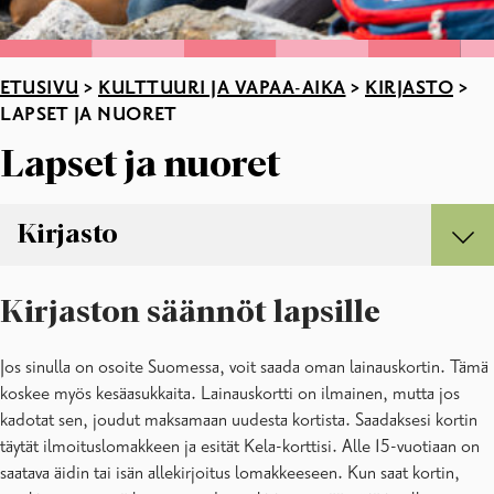
ETUSIVU
>
KULTTUURI JA VAPAA-AIKA
>
KIRJASTO
>
LAPSET JA NUORET
Lapset ja nuoret
Kirjasto
Kirjasto
Kirjaston säännöt lapsille
Asiakastietokoneet ja tulostaminen
Asiakkaana kirjastossa
Jos sinulla on osoite Suomessa, voit saada oman lainauskortin. Tämä
Digitointihuone
koskee myös kesäasukkaita. Lainauskortti on ilmainen, mutta jos
E-aineistot
kadotat sen, joudut maksamaan uudesta kortista. Saadaksesi kortin
Kirjastojen aukioloajat ja yhteystiedot
täytät ilmoituslomakkeen ja esität Kela-korttisi. Alle 15-vuotiaan on
Kirjaston henkilökunta
saatava äidin tai isän allekirjoitus lomakkeeseen. Kun saat kortin,
Kokoelmat