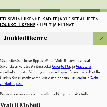
ETUSIVU
>
LIIKENNE, KADUT JA YLEISET ALUEET
>
JOUKKOLIIKENNE
>
LIPUT JA HINNAT
Joukkoliikenne
Joukkoliikenne
Aikataulut ja reitit
Osta kätevästi Bosse-lippusi Waltti Mobiili -sovelluksessa!
Epassi työmatkaetu
Sovelluksen voit ladata ilmaiseksi
Google Play
ja
AppStore
Joukkoliikenteen dokumentit
sovelluskaupoista. Voit myös maksaa lippusi Bosse-matkakortilla.
Kaupunkipyörät
Uuden Bosse-matkakortin voit ostaa Karjaan
Luckan
ilta ja
Waltti-
Liput ja hinnat
verkkokaupasta
.
Mikroliikennelupa
Taksipalvelut
Bussissa voi maksaa yleisimmillä pankki- ja luottokorteilla.
Usein kysytyt kysymykset
Yhteystiedot ja palvelupisteet
Waltti Mobiili