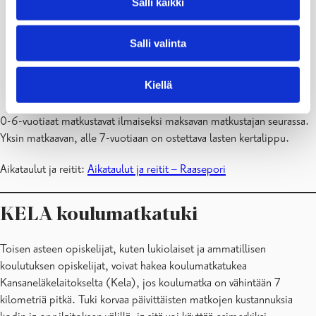
Salli kaikki
Lipputuote
(17 vuotta ja
(7-16-
(yli 65-
Opis
vanhemmat)
vuotiaat)
vuotias)
Salli valinta
30-päivän
48,75
65,00€
32,50 €
48,7
kausilippu
€
Kiellä
0-6-vuotiaat matkustavat ilmaiseksi maksavan matkustajan seurassa.
Yksin matkaavan, alle 7-vuotiaan on ostettava lasten kertalippu.
Aikataulut ja reitit:
Aikataulut ja reitit – Raasepori
KELA koulumatkatuki
Toisen asteen opiskelijat, kuten lukiolaiset ja ammatillisen
koulutuksen opiskelijat, voivat hakea koulumatkatukea
Kansaneläkelaitokselta (Kela), jos koulumatka on vähintään 7
kilometriä pitkä. Tuki korvaa päivittäisten matkojen kustannuksia