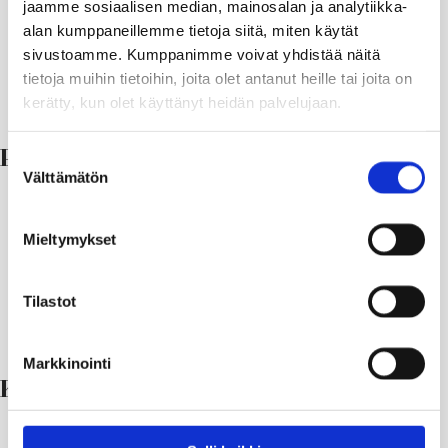
jaamme sosiaalisen median, mainosalan ja analytiikka-
kioski Tammisaari)
alan kumppaneillemme tietoja siitä, miten käytät
Kertalippu (ostettuna
sivustoamme. Kumppanimme voivat yhdistää näitä
mobiilisovelluksessa /
3,60 €
1,80 €
3,60
tietoja muihin tietoihin, joita olet antanut heille tai joita on
matkakortin arvolla)
kerätty, kun olet käyttänyt heidän palvelujaan.
Päivälippu 1.1.2025 –
Suostumuksen
Välttämätön
valinta
Aikuinen
Lapsi
Senior
i
Lipputuote
(17 vuotta ja
(7-16-
(yli 65-
Opis
Mieltymykset
vanhemmat)
vuotiaat)
vuotias)
Tilastot
Päivälippu,
8,40 €
4,20 €
8,40 €
8,40
24h
Markkinointi
Kausilippu 1.1.2025 –
Aikuinen
Lapsi
Senior
i