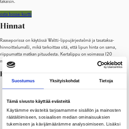
takaisin.
osta bosse-kortti
Hinnat
Raaseporissa on käytössä Waltti-lippujärjestelmä ja tasataksa-
hinnoittelumalli, mikä tarkoittaa sitä, että lipun hinta on sama,
riippumatta matkan pituudesta. Kertalippu on voimassa 120
minuuttia osto- tai leimaushetkestä.
Kertalippu 1.1.2025-
Suostumus
Yksityiskohdat
Tietoja
Aikuinen
Lapsi
Senio
Lipputuote
(17 vuotta ja
(7-16-
(yli 6
Tämä sivusto käyttää evästeitä
vanhemmat)
vuotiaat)
vuoti
Käytämme evästeitä tarjoamamme sisällön ja mainosten
räätälöimiseen, sosiaalisen median ominaisuuksien
Kertalippu (ostettuna
tukemiseen ja kävijämäärämme analysoimiseen. Lisäksi
kuljettajalta/Luckan/R-
3,80 €
1,90 €
3,80