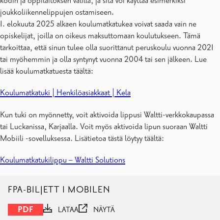
kodin ja oppilaitoksen välillä, ja sitä voi käyttää esimerkiksi
joukkoliikennelippujen ostamiseen.
1. elokuuta 2025 alkaen koulumatkatukea voivat saada vain ne
opiskelijat, joilla on oikeus maksuttomaan koulutukseen. Tämä
tarkoittaa, että sinun tulee olla suorittanut peruskoulu vuonna 2021
tai myöhemmin ja olla syntynyt vuonna 2004 tai sen jälkeen. Lue
lisää koulumatkatuesta täältä:
Koulumatkatuki
|
Henkilöasiakkaat
| Kela
Kun tuki on myönnetty, voit aktivoida lippusi Waltti-verkkokaupassa
tai Luckanissa, Karjaalla. Voit myös aktivoida lipun suoraan Waltti
Mobiili -sovelluksessa. Lisätietoa tästä löytyy täältä:
Koulumatkatukilippu – Waltti Solutions
FPA-BILJETT I MOBILEN
PDF
LATAA
NÄYTÄ