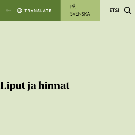
Siirry pääsisältöön
PÅ
ETSI
SVENSKA
Liput ja hinnat