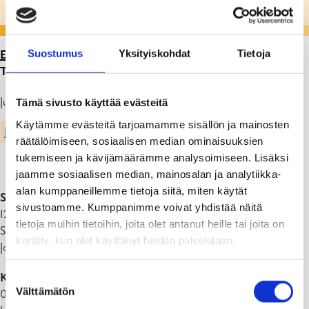
Suostumus
Yksityiskohdat
Tietoja
ETUSIVU
>
ARTIKKELIT
>
LUKUVUODEN 2026-2027
TYÖAJAT
Julkaistu: 05.01.26
Tämä sivusto käyttää evästeitä
Käytämme evästeitä tarjoamamme sisällön ja mainosten
PERUSOPETUS
räätälöimiseen, sosiaalisen median ominaisuuksien
tukemiseen ja kävijämäärämme analysoimiseen. Lisäksi
jaamme sosiaalisen median, mainosalan ja analytiikka-
alan kumppaneillemme tietoja siitä, miten käytät
Syyslukukausi 2026:
sivustoamme. Kumppanimme voivat yhdistää näitä
12.08.2026 – 22.12.2026 (90 työpäivää)
tietoja muihin tietoihin, joita olet antanut heille tai joita on
Syysloma, viikko 42: 12.10.2026 – 16.10.2026
kerätty, kun olet käyttänyt heidän palvelujaan.
Joululoma: 23.12.2026 – 06.01.2027
Kevätlukukausi 2027:
Suostumuksen
Välttämätön
07.01.2027 – 05.06.2027 (99 työpäivää)
valinta