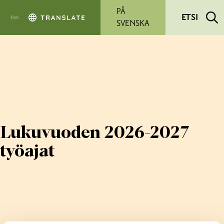
Siirry pääsisältöön
PÅ
ETSI
SVENSKA
Lukuvuoden 2026-2027
työajat