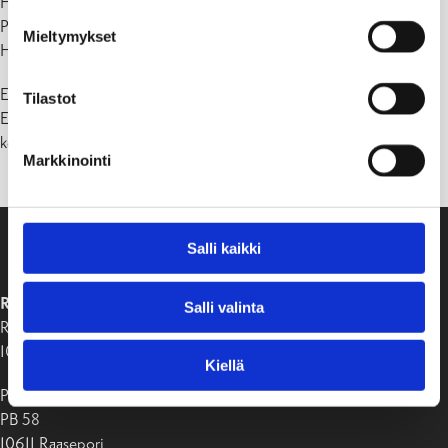
Hiihtoloma, viikko 8: 22.02.2027 – 26.02.2027
Pääsiäinen: 26.03.2027 – 29.03.2027
Mieltymykset
Helatorstain jälkeinen perjantai vapaapäivä: 7.5.2027
Esiopetus ja lukiokoulutus noudattavat perusopetuksen työaikoja.
Tilastot
Esiopetuksen
kevätlukukausi päättyy kuitenkin perjantaina 4.6.2027.
Markkinointi
Salli kaikki
RAASEPORIN KAUPUNKI
Salli valinta
Raaseporintie 37
10650 Tammisaari
Kiellä
Postiosoite:
PB 58
10611 Raasepori