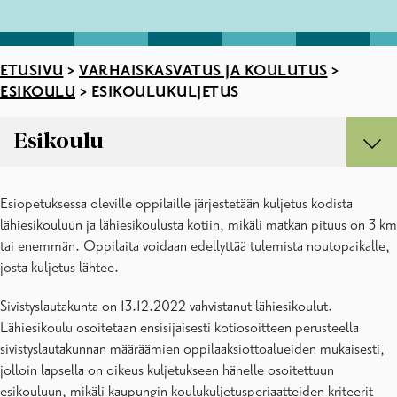
ETUSIVU
>
VARHAISKASVATUS JA KOULUTUS
>
ESIKOULU
>
ESIKOULUKULJETUS
Esikoulu
Esikoulu
Esiopetuksessa oleville oppilaille järjestetään kuljetus kodista
Esikoulun suunnitelmat
lähiesikouluun ja lähiesikoulusta kotiin, mikäli matkan pituus on 3 km
Hakeminen esiopetukseen
tai enemmän. Oppilaita voidaan edellyttää tulemista noutopaikalle,
Oppimisen ja esiopetukseen osallistumisen tuki
josta kuljetus lähtee.
Esikoulukuljetus
Esikoulut lukuvuonna 2026-2027
Sivistyslautakunta on 13.12.2022 vahvistanut lähiesikoulut.
Valmistava opetus
Lähiesikoulu osoitetaan ensisijaisesti kotiosoitteen perusteella
sivistyslautakunnan määräämien oppilaaksiottoalueiden mukaisesti,
jolloin lapsella on oikeus kuljetukseen hänelle osoitettuun
esikouluun, mikäli kaupungin koulukuljetusperiaatteiden kriteerit