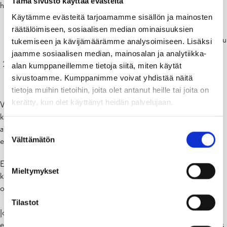
Tämä sivusto käyttää evästeitä
hakijoiden kesken.
Käytämme evästeitä tarjoamamme sisällön ja mainosten
Esikoulun oppilaaksi otettaessa etusijalla ovat ne lapset, jotka
räätälöimiseen, sosiaalisen median ominaisuuksien
ovat olleet varhaiskasvatuksessa siinä päiväkodissa, jossa esikoulu
tukemiseen ja kävijämäärämme analysoimiseen. Lisäksi
on
jaamme sosiaalisen median, mainosalan ja analytiikka-
Sisarusperiaate: oppilaat sijoitetaan samaan yksikköön
alan kumppaneillemme tietoja siitä, miten käytät
nuorempien sisarustensa kanssa
sivustoamme. Kumppanimme voivat yhdistää näitä
tietoja muihin tietoihin, joita olet antanut heille tai joita on
kerätty, kun olet käyttänyt heidän palvelujaan.
Vuoro- tai iltahoitoon osallistuvalla lapsella on oikeus käydä muuta
kuin lähiesikoulua. Jos lapsi on osallistunut kielikylpyyn ja päättää
aloittaa esikoulun samassa päiväkodissa, hänellä ei ole oikeutta
Suostumuksen
Välttämätön
esikoulukuljetukseen, ellei kyseessä ole lähiesikoulu.
valinta
Esikoululaisilla on oikeus esikoulukuljetukseen tai
Mieltymykset
kilometrikorvaukseen huoltajien hakemuksen perusteella vain
osoitettuun lähiesikouluun.
Tilastot
Jos oppilas on varhaiskasvatuksessa ennen tai jälkeen esikoulun ja
esiopetusta ei järjestetä samassa paikassa, kuljetus järjestetään myös