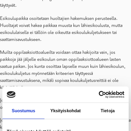
täyttyvät.
Esikoulupaikka osoitetaan huoltajien hakemuksen perusteella.
Huoltajat voivat hakea paikkaa muusta kun lähiesikoulusta, mutta
esikoululaisella ei tällöin ole oikeutta esikoulukuljetukseen tai
saattamisavustukseen.
Muilta oppilaaksiottoalueilta voidaan ottaa hakijoita vain, jos
paikkoja jää jäljelle esikoulun oman oppilaaksiottoalueen lasten
saatua paikan. Jos kunta osoittaa lapselle muun kuin lähiesikoulun,
esikoulukuljetus myönnetään kriteerien täyttyessä
saattamisavustuksena, mikäli sopivaa koulukuljetusreittiä ei ole
käytettävissä.
Jos hakijoita on enemmän kuin esikoulupaikkoja, sovelletaan alla
olevaa etusijajärjestystä.
Suostumus
Yksityiskohdat
Tietoja
Jos on samaan ryhmään kuuluvia (kohdat 1-2) tasapuolisia hakijoita ja
kaikki eivät voi saada paikkaa, paikat arvotaan ryhmään kuuluvien